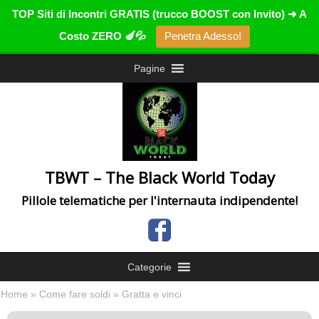
TOP Siti di Incontri GRATIS (trucco BOOST con Invito) ➜ A
Costo ZERO 🍆💦
Penetra Adesso!
Pagine
TBWT – The Black World Today
Pillole telematiche per l'internauta indipendente!
Categorie
Home
»
Come fare soldi
» Gratta e vinci