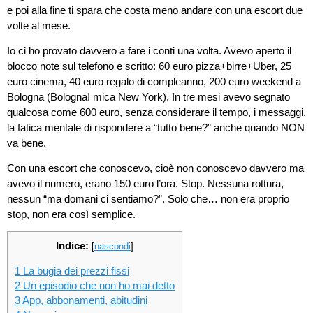
e poi alla fine ti spara che costa meno andare con una escort due
volte al mese.
Io ci ho provato davvero a fare i conti una volta. Avevo aperto il
blocco note sul telefono e scritto: 60 euro pizza+birre+Uber, 25
euro cinema, 40 euro regalo di compleanno, 200 euro weekend a
Bologna (Bologna! mica New York). In tre mesi avevo segnato
qualcosa come 600 euro, senza considerare il tempo, i messaggi,
la fatica mentale di rispondere a “tutto bene?” anche quando NON
va bene.
Con una escort che conoscevo, cioè non conoscevo davvero ma
avevo il numero, erano 150 euro l’ora. Stop. Nessuna rottura,
nessun “ma domani ci sentiamo?”. Solo che… non era proprio
stop, non era così semplice.
Indice:
[
nascondi
]
1
La bugia dei prezzi fissi
2
Un episodio che non ho mai detto
3
App, abbonamenti, abitudini