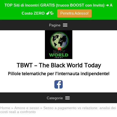
TOP Siti di Incontri GRATIS (trucco BOOST con Invito) ➜ A
Costo ZERO 🍆💦
Penetra Adesso!
Pagine
TBWT – The Black World Today
Pillole telematiche per l'internauta indipendente!
Categorie
Home
»
Amore e sesso
» Sesso a pagamento vs relazione: analisi dei
costi reali a confronto