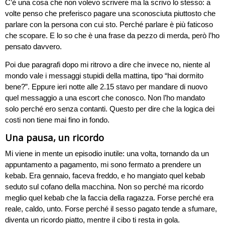
C’è una cosa che non volevo scrivere ma la scrivo lo stesso: a
volte penso che preferisco pagare una sconosciuta piuttosto che
parlare con la persona con cui sto. Perché parlare è più faticoso
che scopare. E lo so che è una frase da pezzo di merda, però l’ho
pensato davvero.
Poi due paragrafi dopo mi ritrovo a dire che invece no, niente al
mondo vale i messaggi stupidi della mattina, tipo “hai dormito
bene?”. Eppure ieri notte alle 2.15 stavo per mandare di nuovo
quel messaggio a una escort che conosco. Non l’ho mandato
solo perché ero senza contanti. Questo per dire che la logica dei
costi non tiene mai fino in fondo.
Una pausa, un ricordo
Mi viene in mente un episodio inutile: una volta, tornando da un
appuntamento a pagamento, mi sono fermato a prendere un
kebab. Era gennaio, faceva freddo, e ho mangiato quel kebab
seduto sul cofano della macchina. Non so perché ma ricordo
meglio quel kebab che la faccia della ragazza. Forse perché era
reale, caldo, unto. Forse perché il sesso pagato tende a sfumare,
diventa un ricordo piatto, mentre il cibo ti resta in gola.