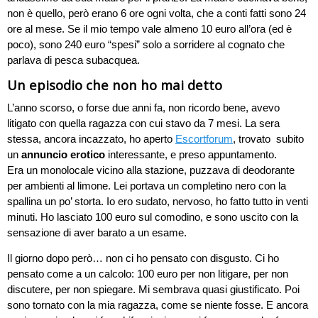
non è quello, però erano 6 ore ogni volta, che a conti fatti sono 24
ore al mese. Se il mio tempo vale almeno 10 euro all’ora (ed è
poco), sono 240 euro “spesi” solo a sorridere al cognato che
parlava di pesca subacquea.
Un episodio che non ho mai detto
L’anno scorso, o forse due anni fa, non ricordo bene, avevo
litigato con quella ragazza con cui stavo da 7 mesi. La sera
stessa, ancora incazzato, ho aperto
Escortforum
, trovato subito
un
annuncio erotico
interessante, e preso appuntamento.
Era un monolocale vicino alla stazione, puzzava di deodorante
per ambienti al limone. Lei portava un completino nero con la
spallina un po’ storta. Io ero sudato, nervoso, ho fatto tutto in venti
minuti. Ho lasciato 100 euro sul comodino, e sono uscito con la
sensazione di aver barato a un esame.
Il giorno dopo però… non ci ho pensato con disgusto. Ci ho
pensato come a un calcolo: 100 euro per non litigare, per non
discutere, per non spiegare. Mi sembrava quasi giustificato. Poi
sono tornato con la mia ragazza, come se niente fosse. E ancora