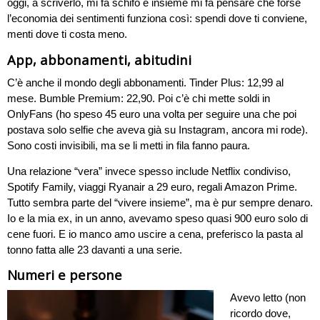
oggi, a scriverlo, mi fa schifo e insieme mi fa pensare che forse
l’economia dei sentimenti funziona così: spendi dove ti conviene,
menti dove ti costa meno.
App, abbonamenti, abitudini
C’è anche il mondo degli abbonamenti. Tinder Plus: 12,99 al
mese. Bumble Premium: 22,90. Poi c’è chi mette soldi in
OnlyFans (ho speso 45 euro una volta per seguire una che poi
postava solo selfie che aveva già su Instagram, ancora mi rode).
Sono costi invisibili, ma se li metti in fila fanno paura.
Una relazione “vera” invece spesso include Netflix condiviso,
Spotify Family, viaggi Ryanair a 29 euro, regali Amazon Prime.
Tutto sembra parte del “vivere insieme”, ma è pur sempre denaro.
Io e la mia ex, in un anno, avevamo speso quasi 900 euro solo di
cene fuori. E io manco amo uscire a cena, preferisco la pasta al
tonno fatta alle 23 davanti a una serie.
Numeri e persone
Avevo letto (non
ricordo dove,