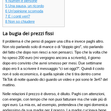
4
Numeri e persone
5
Una pausa, un ricordo
6
Un’opinione scomoda
7
E i conti veri?
8
Non so chiudere
La bugia dei prezzi fissi
Il problema è che pensi di pagare una cifra e invece paghi altro.
Non sto parlando solo di mance o di “doppio giro”, sto parlando
del fatto che dopo non riesci a non pensarci. Tipo che la volta che
ho speso 200 euro (mi vergogno ancora a scriverlo), il giorno
dopo ero convinto che avrei smesso per mesi. Due settimane
dopo ero lì a scrivere il messaggio “ci sei oggi?”. Quindi il costo
non è solo economico, è quella spirale che ti tira dentro come
TikTok di notte quando dici guardo un video e poi sono le 3e47 del
mattino.
Nelle relazioni il prezzo è diverso, è diluito. Paghi con attenzioni,
con energie, con tempo che non puoi fatturare ma che vale più di
ogni euro. La mia ex, ad esempio, pretendeva che ogni domenica
andassimo da sua madre per il pranzo. La madre cucinava bene,