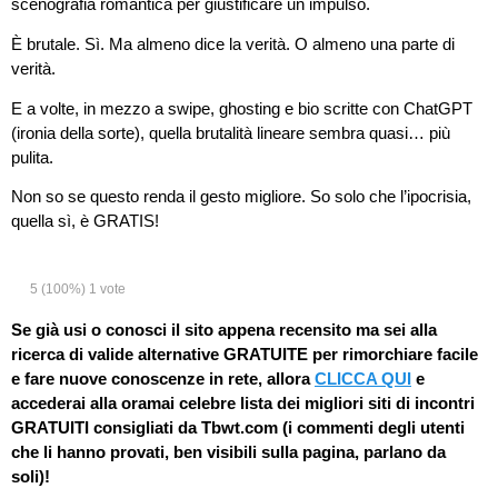
scenografia romantica per giustificare un impulso.
È brutale. Sì. Ma almeno dice la verità. O almeno una parte di
verità.
E a volte, in mezzo a swipe, ghosting e bio scritte con ChatGPT
(ironia della sorte), quella brutalità lineare sembra quasi… più
pulita.
Non so se questo renda il gesto migliore. So solo che l’ipocrisia,
quella sì, è GRATIS!
5
(100%)
1
vote
Se già usi o conosci il sito appena recensito ma sei alla
ricerca di valide alternative GRATUITE per rimorchiare facile
e fare nuove conoscenze in rete, allora
CLICCA QUI
e
accederai alla oramai celebre lista dei migliori siti di incontri
GRATUITI consigliati da Tbwt.com (i commenti degli utenti
che li hanno provati, ben visibili sulla pagina, parlano da
soli)!