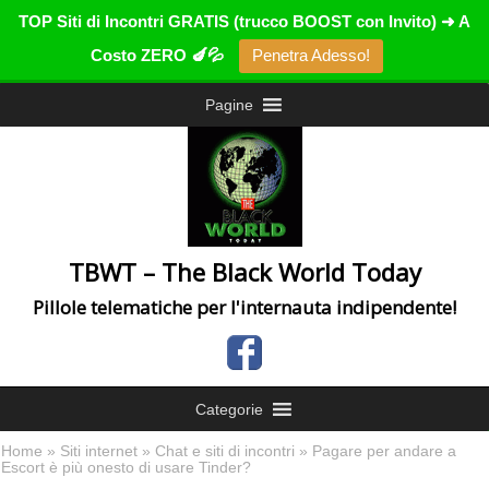
TOP Siti di Incontri GRATIS (trucco BOOST con Invito) ➜ A
Costo ZERO 🍆💦
Penetra Adesso!
Pagine
TBWT – The Black World Today
Pillole telematiche per l'internauta indipendente!
Categorie
Home
»
Siti internet
»
Chat e siti di incontri
» Pagare per andare a
Escort è più onesto di usare Tinder?