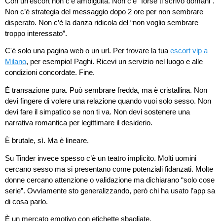
Con un’escort non c’è ambiguità. Non c’è “forse ti scrivo domani”.
Non c’è strategia del messaggio dopo 2 ore per non sembrare
disperato. Non c’è la danza ridicola del “non voglio sembrare
troppo interessato”.
C'è solo una pagina web o un url. Per trovare la tua
escort vip a
Milano
, per esempio! Paghi. Ricevi un servizio nel luogo e alle
condizioni concordate. Fine.
È transazione pura. Può sembrare fredda, ma è cristallina. Non
devi fingere di volere una relazione quando vuoi solo sesso. Non
devi fare il simpatico se non ti va. Non devi sostenere una
narrativa romantica per legittimare il desiderio.
È brutale, sì. Ma è lineare.
Su Tinder invece spesso c’è un teatro implicito. Molti uomini
cercano sesso ma si presentano come potenziali fidanzati. Molte
donne cercano attenzione o validazione ma dichiarano “solo cose
serie”. Ovviamente sto generalizzando, però chi ha usato l’app sa
di cosa parlo.
È un mercato emotivo con etichette sbagliate.