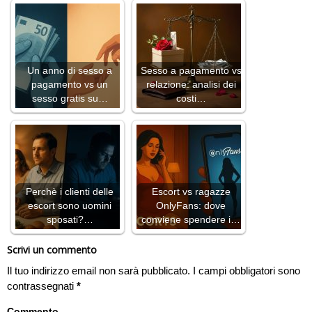
Un anno di sesso a
Sesso a pagamento vs
pagamento vs un
relazione: analisi dei
sesso gratis su…
costi…
Perchè i clienti delle
Escort vs ragazze
escort sono uomini
OnlyFans: dove
sposati?…
conviene spendere i…
Scrivi un commento
Il tuo indirizzo email non sarà pubblicato.
I campi obbligatori sono
contrassegnati
*
Commento