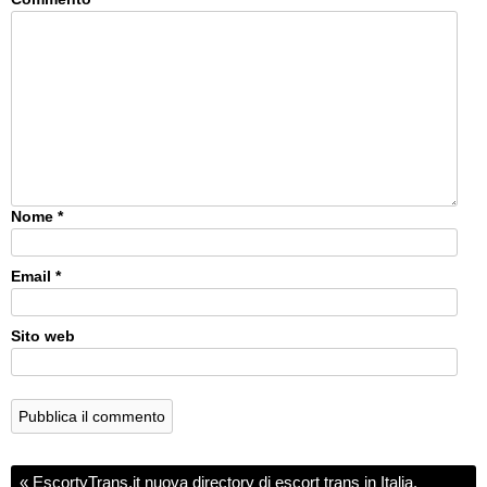
Nome
*
Email
*
Sito web
«
EscortyTrans.it nuova directory di escort trans in Italia.