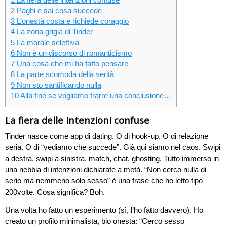
1
La fiera delle intenzioni confuse
2
Paghi e sai cosa succede
3
L’onestà costa e richiede coraggio
4
La zona grigia di Tinder
5
La morale selettiva
6
Non è un discorso di romanticismo
7
Una cosa che mi ha fatto pensare
8
La parte scomoda della verità
9
Non sto santificando nulla
10
Alla fine se vogliamo trarre una conclusione…
La fiera delle intenzioni confuse
Tinder nasce come app di dating. O di hook-up. O di relazione
seria. O di “vediamo che succede”. Già qui siamo nel caos. Swipi
a destra, swipi a sinistra, match, chat, ghosting. Tutto immerso in
una nebbia di intenzioni dichiarate a metà. “Non cerco nulla di
serio ma nemmeno solo sesso” è una frase che ho letto tipo
200volte. Cosa significa? Boh.
Una volta ho fatto un esperimento (sì, l’ho fatto davvero). Ho
creato un profilo minimalista, bio onesta: “Cerco sesso