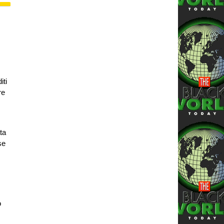
iti
re
ta
se
o