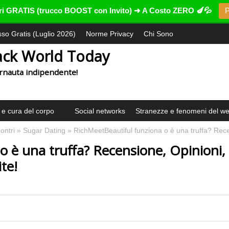
ntri GRATIS (trucco BOOST con Invito) ➜ A Costo ZERO 🍆💦
P
esso Gratis (Luglio 2026)
Norme Privacy
Chi Sono
ack World Today
ternauta indipendente!
 e cura del corpo
Social networks
Stranezze e fenomeni del w
contri
»
Sugar Dating
» RichMeetBeautiful funziona o è una truffa? Recens
o è una truffa? Recensione, Opinioni,
ite!