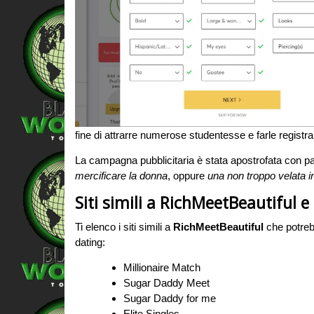
fine di attrarre numerose studentesse e farle registrar
La campagna pubblicitaria è stata apostrofata con pa
mercificare la donna
, oppure
una non troppo velata i
Siti simili a RichMeetBeautiful e
Ti elenco i siti simili a
RichMeetBeautiful
che potrebb
dating:
Millionaire Match
Sugar Daddy Meet
Sugar Daddy for me
Elite Singles