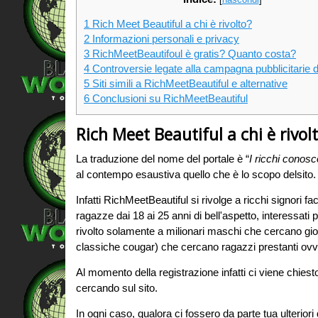
1
Rich Meet Beautiful a chi è rivolto?
2
Informazioni personali e privacy
3
RichMeetBeautifoul è gratis? Quanto costa?
4
Controversie legate alla campagna pubblicitarie d
5
Siti simili a RichMeetBeautiful e alternative
6
Conclusioni su RichMeetBeautiful
Rich Meet Beautiful a chi è rivol
La traduzione del nome del portale è “
I ricchi conosc
al contempo esaustiva quello che è lo scopo delsito.
Infatti RichMeetBeautiful si rivolge a ricchi signori f
ragazze dai 18 ai 25 anni di bell'aspetto, interessati p
rivolto solamente a milionari maschi che cercano gio
classiche cougar) che cercano ragazzi prestanti ovve
Al momento della registrazione infatti ci viene chies
cercando sul sito.
In ogni caso, qualora ci fossero da parte tua ulterior