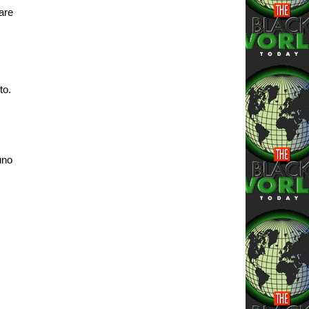
iare
to.
uno