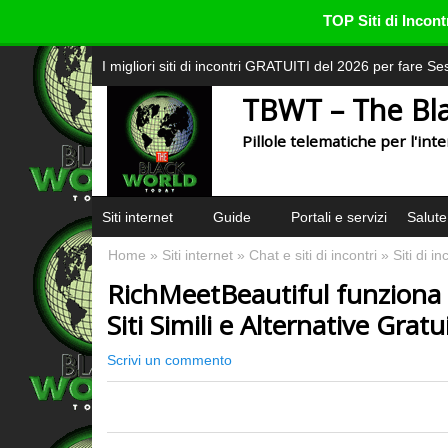
TOP Siti di Inco
I migliori siti di incontri GRATUITI del 2026 per fare S
TBWT – The Bl
Pillole telematiche per l'in
Siti internet
Guide
Portali e servizi
Salute
Home
»
Siti internet
»
Chat e siti di incontri
»
Siti di in
RichMeetBeautiful funziona 
Siti Simili e Alternative Gratu
Scrivi un commento
0