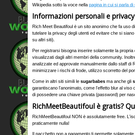
Wikipedia sotto la voce nella
pagina in cui si parla di
Informazioni personali e privacy
Rich Meet Beautifoul è un sito anonimo che fa uso d
tutelare la privacy degli utenti ed evitare che si sia
su altri siti).
Per registrarsi bisogna inserire solamente la propria
visualizzati dagli altri membri della community. Inol
analizzate ed approvate manualmente dallo staff di Ric
minimizzare i rischi di frode, utilizzo scorretto del porta
Come in altri siti simili le
sugarbabes
ma anche gli
s
garantiscano l'anonimato, come l'effetto blur al viso
di possedere una chiave privata (password) per nasco
RichMeetBeautifoul è gratis? Q
RichMeetBeautifoul NON è assolutamente free. L'iscr
praticamente nulla!
Il pacchetto non a pagamento ti permette solamente di