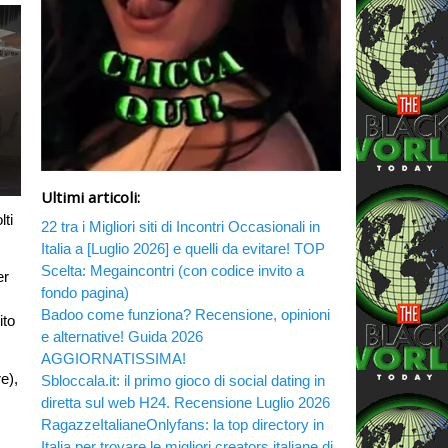
Ultimi articoli:
lti
22 tra i Migliori siti di Incontri Occasionali in
Italia a [Luglio 2026] e quelli da evitare! TOP
Scelta: Megaincontri (con codice invito a
er
fondo pagina)
Badoo come funziona? Recensione, opinioni
ito
e alternative! Guida 2026
AGGIORNATISSIMA!
e),
Sbloccala.it: il primo gioco di social dating in
diretta sul web H24. Recensione Luglio 2026
RagazzeItalianeOnlyfans: la top directory in
Italia per trovare le migliori creators italiane di