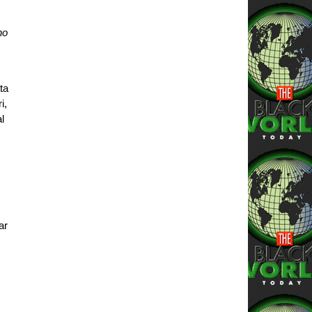
no
ta
i,
l
ar