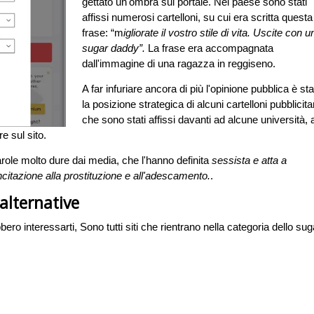
gettato un'ombra sul portale. Nel paese sono stati
affissi numerosi cartelloni, su cui era scritta questa
frase: “m
igliorate il vostro stile di vita. Uscite con u
sugar daddy”.
La frase era accompagnata
dall'immagine di una ragazza in reggiseno.
A far infuriare ancora di più l'opinione pubblica è sta
la posizione strategica di alcuni cartelloni pubblicitar
che sono stati affissi davanti ad alcune università, a
e sul sito.
role molto dure dai media, che l'hanno definita
sessista e atta a
ncitazione alla prostituzione e all'adescamento.
.
 alternative
ero interessarti, Sono tutti siti che rientrano nella categoria dello sug