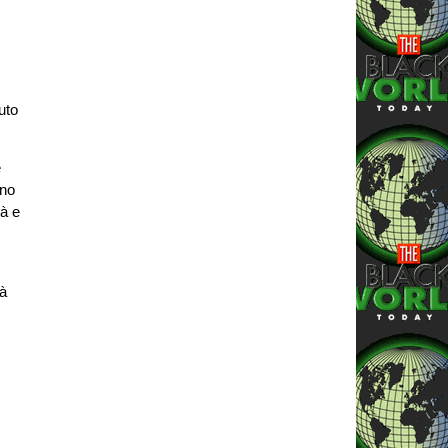
uto
e
ano
tà e
tà