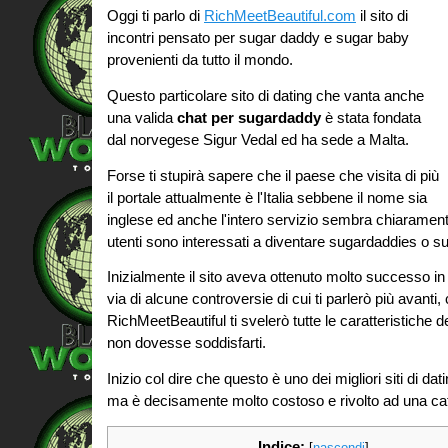
Oggi ti parlo di
RichMeetBeautiful.com
il sito di
incontri pensato per sugar daddy e sugar baby
provenienti da tutto il mondo.
Questo particolare sito di dating che vanta anche
una valida
chat per sugardaddy
è stata fondata
dal norvegese Sigur Vedal ed ha sede a Malta.
Forse ti stupirà sapere che il paese che visita di più
il portale attualmente è l'Italia sebbene il nome sia
inglese ed anche l'intero servizio sembra chiaramente
utenti sono interessati a diventare sugardaddies o s
Inizialmente il sito aveva ottenuto molto successo i
via di alcune controversie di cui ti parlerò più avanti
RichMeetBeautiful ti svelerò tutte le caratteristiche d
non dovesse soddisfarti.
Inizio col dire che questo è uno dei migliori siti di 
ma è decisamente molto costoso e rivolto ad una cat
Indice:
[
nascondi
]