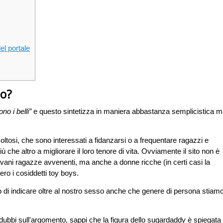
el portale
to?
ono i belli”
e questo sintetizza in maniera abbastanza semplicistica 
acoltosi, che sono interessati a fidanzarsi o a frequentare ragazzi e
iù che altro a migliorare il loro tenore di vita. Ovviamente il sito non è
vani ragazze avvenenti, ma anche a donne ricche (in certi casi la
ro i cosiddetti toy boys.
to di indicare oltre al nostro sesso anche che genere di persona stiam
i dubbi sull'argomento, sappi che la figura dello sugardaddy è spiegata