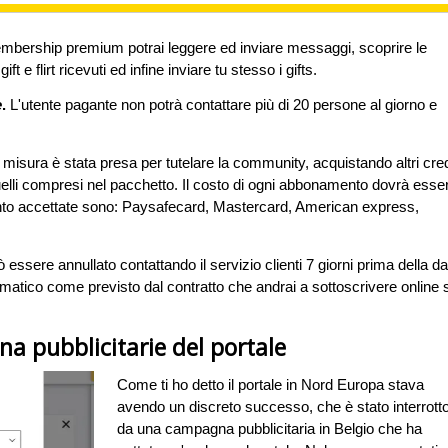
 membership premium potrai leggere ed inviare messaggi, scoprire le
t e flirt ricevuti ed infine inviare tu stesso i gifts.
e
.
L'utente pagante non potrà contattare più di 20 persone al giorno e
sura è stata presa per tutelare la community, acquistando altri cred
e quelli compresi nel pacchetto. Il costo di ogni abbonamento dovrà esse
nto accettate sono: Paysafecard, Mastercard, American express,
essere annullato contattando il servizio clienti 7 giorni prima della da
tomatico come previsto dal contratto che andrai a sottoscrivere online 
a pubblicitarie del portale
Come ti ho detto il portale in Nord Europa stava
avendo un discreto successo, che è stato interrott
da una campagna pubblicitaria in Belgio che ha