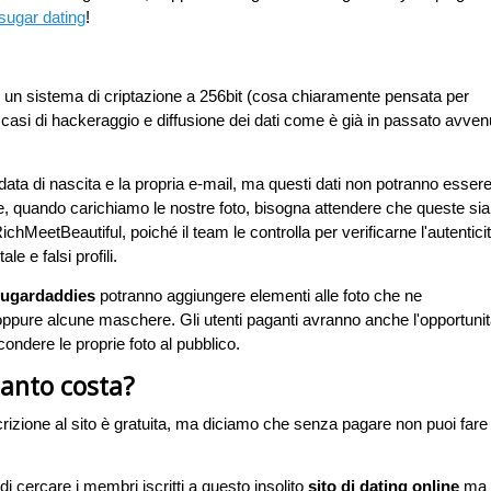
 sugar dating
!
i un sistema di criptazione a 256bit (cosa chiaramente pensata per
no casi di hackeraggio e diffusione dei dati come è già in passato avven
 data di nascita e la propria e-mail, ma questi dati non potranno esser
tre, quando carichiamo le nostre foto, bisogna attendere che queste si
hMeetBeautiful, poiché il team le controlla per verificarne l'autentici
le e falsi profili.
ugardaddies
potranno aggiungere elementi alle foto che ne
 oppure alcune maschere. Gli utenti paganti avranno anche l'opportuni
ndere le proprie foto al pubblico.
uanto costa?
izione al sito è gratuita, ma diciamo che senza pagare non puoi fare
 cercare i membri iscritti a questo insolito
sito di dating online
ma