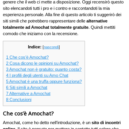
genere che il web ci mette a disposizione. Oggi recensirò questo
sito elencandoti tutti i pro e i contro e raccontandoti la mia
esperienza personale. Alla fine di questo articolo ti suggerirò dei
siti simili che potrebbero rappresentare delle
alternative
totalmente ad Amochat totalmente gratuite
. Quindi mettiti
comodo che iniziamo con la recensione.
Indice:
[
nascondi
]
1
Che cos’è Amochat?
2
Cosa dicono le opinioni su Amochat?
3
Amochat non è gratuito: quanto costa?
4
I profili degli utenti su Amo Chat
5
Amochat è una truffa oppure funziona?
6
Siti simili a Amochat
7
Alternative a Amochat
8
Conclusioni
Che cos’è Amochat?
Amochat, come ho detto nell’introduzione, è un
sito di incontri
online
. Il sito è pensato per mettere in contatto tutti coloro che