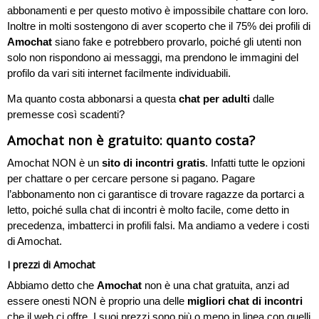
abbonamenti e per questo motivo è impossibile chattare con loro.
Inoltre in molti sostengono di aver scoperto che il 75% dei profili di
Amochat
siano fake e potrebbero provarlo, poiché gli utenti non
solo non rispondono ai messaggi, ma prendono le immagini del
profilo da vari siti internet facilmente individuabili.
Ma quanto costa abbonarsi a questa
chat per adulti
dalle
premesse così scadenti?
Amochat non è gratuito: quanto costa?
Amochat NON è un
sito di incontri gratis
. Infatti tutte le opzioni
per chattare o per cercare persone si pagano. Pagare
l’abbonamento non ci garantisce di trovare ragazze da portarci a
letto, poiché sulla chat di incontri è molto facile, come detto in
precedenza, imbatterci in profili falsi. Ma andiamo a vedere i costi
di Amochat.
I prezzi di Amochat
Abbiamo detto che
Amochat
non è una chat gratuita, anzi ad
essere onesti NON è proprio una delle
migliori chat di incontri
che il web ci offre. I suoi prezzi sono più o meno in linea con quelli