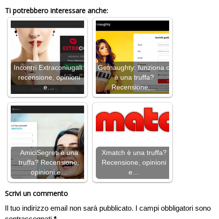
Ti potrebbero interessare anche:
Incontri Extraconiugali:
Getnaughty: funziona o
recensione, opinioni
è una truffa?
e…
Recensione,…
AmiciSegreti è una
Xmatch è una truffa?
truffa? Recensione,
Recensione, opinioni
opinioni e…
e…
Scrivi un commento
Il tuo indirizzo email non sarà pubblicato.
I campi obbligatori sono
contrassegnati
*