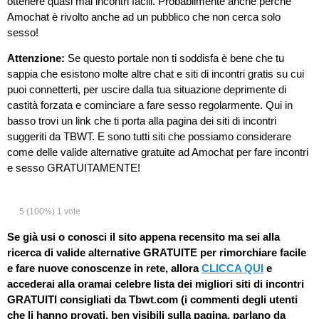
ottenere quasi mai incontri facili. Probabilmente anche perché
Amochat è rivolto anche ad un pubblico che non cerca solo
sesso!
Attenzione:
Se questo portale non ti soddisfa è bene che tu
sappia che esistono molte altre chat e siti di incontri gratis su cui
puoi connetterti, per uscire dalla tua situazione deprimente di
castità forzata e cominciare a fare sesso regolarmente. Qui in
basso trovi un link che ti porta alla pagina dei siti di incontri
suggeriti da TBWT. E sono tutti siti che possiamo considerare
come delle valide alternative gratuite ad Amochat per fare incontri
e sesso GRATUITAMENTE!
5
(100%)
1
vote
Se già usi o conosci il sito appena recensito ma sei alla
ricerca di valide alternative GRATUITE per rimorchiare facile
e fare nuove conoscenze in rete, allora
CLICCA QUI
e
accederai alla oramai celebre lista dei migliori siti di incontri
GRATUITI consigliati da Tbwt.com (i commenti degli utenti
che li hanno provati, ben visibili sulla pagina, parlano da