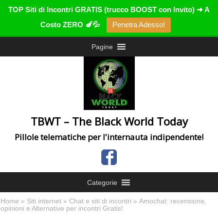
TOP Siti di Incontri GRATIS (trucco BOOST con Invito) ➜ A
Costo ZERO 🍆💦
Penetra Adesso!
Pagine
TBWT – The Black World Today
Pillole telematiche per l'internauta indipendente!
Categorie
Home
»
Siti internet
»
Chat e siti di incontri
» Amochat: recensione,
opinioni e Alternative per incontri Gratis!