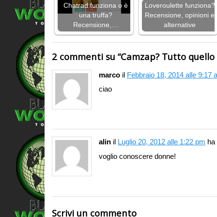
Chatrad funziona o è
Loveroulette funziona?
una truffa?
Recensione, opinioni e
Recensione,…
alternative
2 commenti su “
Camzap? Tutto quello
marco
il
Febbraio 18, 2014 alle 9:17
ciao
alin
il
Luglio 20, 2012 alle 1:22 pm
ha
voglio conoscere donne!
Scrivi un commento