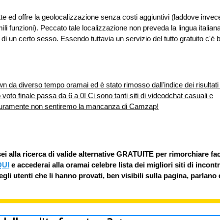
 ed offre la geolocalizzazione senza costi aggiuntivi (laddove invec
li funzioni). Peccato tale localizzazione non preveda la lingua italian
i di un certo sesso. Essendo tuttavia un servizio del tutto gratuito c'è 
n da diverso tempo oramai ed è stato rimosso dall'indice dei risultati 
oto finale passa da 6 a 0! Ci sono tanti siti di videodchat casuali e
 sicuramente non sentiremo la mancanza di Camzap!
ei alla ricerca di valide alternative GRATUITE per rimorchiare fac
QUI
e accederai alla oramai celebre lista dei migliori siti di incontr
i utenti che li hanno provati, ben visibili sulla pagina, parlano