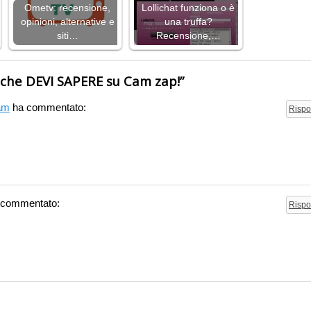
Ometv: recensione,
Lollichat funziona o è
opinioni, alternative e
una truffa?
siti…
Recensione,…
 che DEVI SAPERE su Cam zap!
”
 am
ha commentato:
Rispo
 commentato:
Rispo