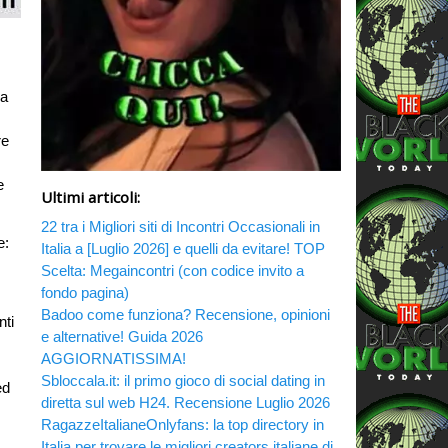
da
re
e
Ultimi articoli:
22 tra i Migliori siti di Incontri Occasionali in
e:
Italia a [Luglio 2026] e quelli da evitare! TOP
Scelta: Megaincontri (con codice invito a
fondo pagina)
Badoo come funziona? Recensione, opinioni
nti
e alternative! Guida 2026
AGGIORNATISSIMA!
Sbloccala.it: il primo gioco di social dating in
ed
diretta sul web H24. Recensione Luglio 2026
RagazzeItalianeOnlyfans: la top directory in
Italia per trovare le migliori creators italiane di