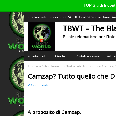
TOP Siti di Inco
I migliori siti di incontri GRATUITI del 2026 per fare S
TBWT – The Bl
Pillole telematiche per l'in
Siti internet
Guide
Portali e servizi
Salute
Home
»
Siti internet
»
Chat e siti di incontri
» Camzap?
Camzap? Tutto quello che D
2 Commenti
0
A proposito di Camzap.