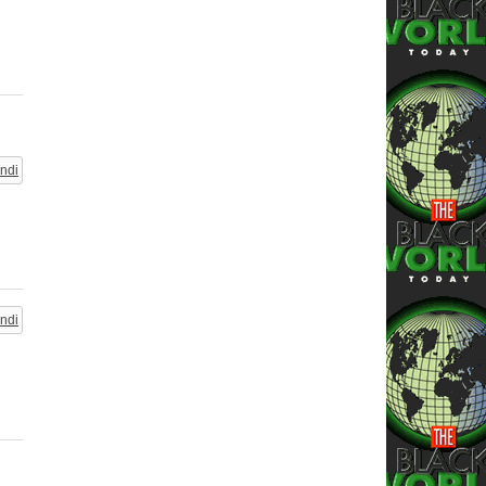
ndi
ndi