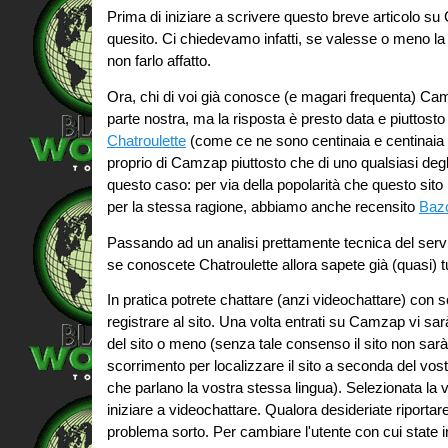
Prima di iniziare a scrivere questo breve articolo 
quesito. Ci chiedevamo infatti, se valesse o meno la 
non farlo affatto.
Ora, chi di voi già conosce (e magari frequenta) Ca
parte nostra, ma la risposta è presto data e piuttosto
Chatroulette
(come ce ne sono centinaia e centinaia sp
proprio di Camzap piuttosto che di uno qualsiasi degli 
questo caso: per via della popolarità che questo sito
per la stessa ragione, abbiamo anche recensito
Baz
Passando ad un analisi prettamente tecnica del servizi
se conoscete Chatroulette allora sapete già (quasi)
In pratica potrete chattare (anzi videochattare) con
registrare al sito. Una volta entrati su Camzap vi sarà
del sito o meno (senza tale consenso il sito non sarà 
scorrimento per localizzare il sito a seconda del vost
che parlano la vostra stessa lingua). Selezionata la v
iniziare a videochattare. Qualora desideriate riportare
problema sorto. Per cambiare l'utente con cui state 