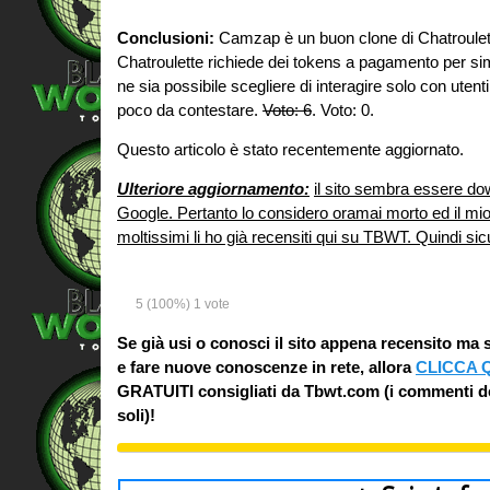
Conclusioni:
Camzap è un buon clone di Chatroulette
Chatroulette richiede dei tokens a pagamento per simi
ne sia possibile scegliere di interagire solo con utent
poco da contestare.
Voto: 6
. Voto: 0.
Questo articolo è stato recentemente aggiornato.
Ulteriore aggiornamento:
il sito sembra essere dow
Google. Pertanto lo considero oramai morto ed il mio v
moltissimi li ho già recensiti qui su TBWT. Quindi
5
(100%)
1
vote
Se già usi o conosci il sito appena recensito ma s
e fare nuove conoscenze in rete, allora
CLICCA 
GRATUITI consigliati da Tbwt.com (i commenti degl
soli)!