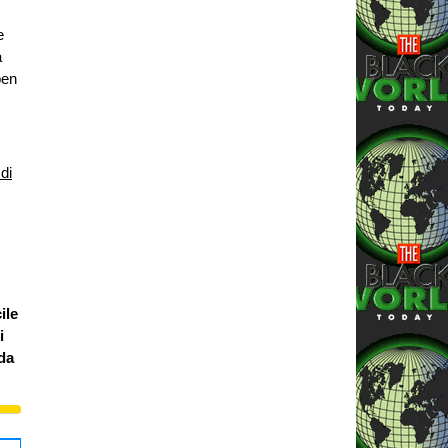
e
a
ben
di
ile
i
 da