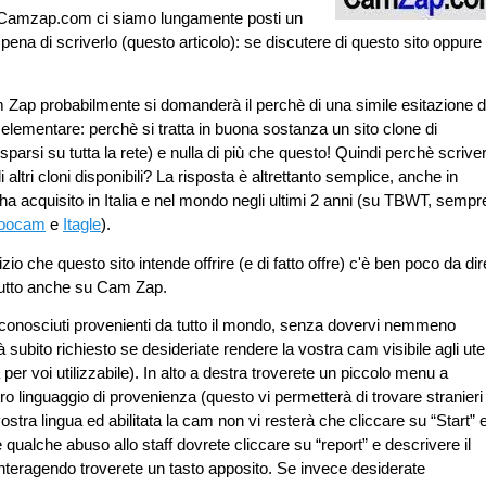
su Camzap.com ci siamo lungamente posti un
pena di scriverlo (questo articolo): se discutere di questo sito oppure
m Zap probabilmente si domanderà il perchè di una simile esitazione 
 elementare: perchè si tratta in buona sostanza un sito clone di
arsi su tutta la rete) e nulla di più che questo! Quindi perchè scrive
altri cloni disponibili? La risposta è altrettanto semplice, anche in
 ha acquisito in Italia e nel mondo negli ultimi 2 anni (su TBWT, sempr
oocam
e
Itagle
).
o che questo sito intende offrire (e di fatto offre) c'è ben poco da dir
 tutto anche su Cam Zap.
 sconosciuti provenienti da tutto il mondo, senza dovervi nemmeno
 subito richiesto se desideriate rendere la vostra cam visibile agli ute
per voi utilizzabile). In alto a destra troverete un piccolo menu a
ro linguaggio di provenienza (questo vi permetterà di trovare stranieri
ostra lingua ed abilitata la cam non vi resterà che cliccare su “Start” 
 qualche abuso allo staff dovrete cliccare su “report” e descrivere il
interagendo troverete un tasto apposito. Se invece desiderate