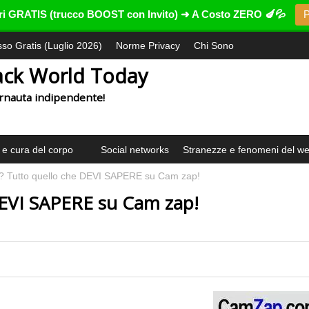
ntri GRATIS (trucco BOOST con Invito) ➜ A Costo ZERO 🍆💦
P
esso Gratis (Luglio 2026)
Norme Privacy
Chi Sono
ack World Today
ternauta indipendente!
 e cura del corpo
Social networks
Stranezze e fenomeni del w
 Tutto quello che DEVI SAPERE su Cam zap!
EVI SAPERE su Cam zap!