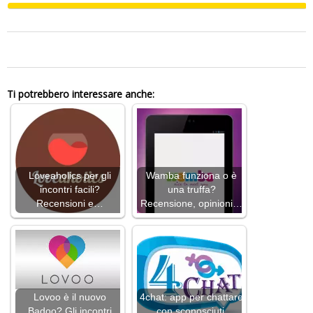
0
Ti potrebbero interessare anche:
Loveaholics per gli
Wamba funziona o è
incontri facili?
una truffa?
Recensioni e…
Recensione, opinioni…
Lovoo è il nuovo
4chat: app per chattare
Badoo? Gli incontri
con sconosciuti.