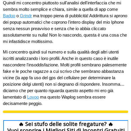
Quindi mi concentro piuttosto sull'analisi dell'interfaccia che mi
sembra molto semplice e chiara, simile a quella di app come
Badoo
o
Grindr
ma troppo piena di pubblicità! Addirittura si aprono
dei popup automatici che coprono l'intero display del mio Iphone
senza nessun preavviso e senza che io abbia cliccato
assolutamente su nulla! Non lo nascondo, questa è una cosa che
mi infastidisce moltissimo.
Mi concentro quindi sul numero e sulla qualità degli altri utenti
iscritti analizzando i loro profili. Anche in questo caso è inutile
nascondere l'insoddisfazione. Molti profili sembrano palesemente
fake e le poche ragazze a cui scrivo che sembrano abbastanza
vicine (la app fa uso del gps del cellulare per determinare la
posizione delgi utenti) non si degnano di rispondere. Insomma…
diciamo che per quanto riguarda questo aspetto mi ero già
lamentato di
Lovoo
ma questo Waplog sembra essere
decisamente peggio.
🔥 Sei stufo delle solite fregature? 🔥
Vuoi scoprire i Migliori Siti di Incontri Gratuiti