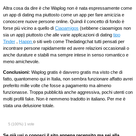
Altra cosa da dire è che Waplog non è nata espressamente come
un app di dating ma piuttosto come un app per fare amicizia e
conoscere nuove persone online. Quindi il concetto di fondo è
forse più vicino a quello di
Ciaoamigos
(sebbene ciaoamigos non
sia un app) piuttosto che alle varie applicazioni di dating
tipo
Tinder
,
Happn
o siti web come Thedatingchat tutti pensati per
incontrare persone rapidamente ed avere relazioni occasionali o
anche durature e stabili ma sempre intese in senso romantico e
meno amichevole.
Conclusioni:
Waplog gratis è davvero gratis ma visto che di
fatto, quantomeno qui in Italia, non sembra funzionare affatto avrei
preferito mille volte che fosse a pagamento ma almeno
funzionasse. Troppa pubblicità anche aggressiva, pochi utenti con
molti profili fake. Non è nemmeno tradotto in italiano. Per me è
stata una delusione totale.
5
(100%)
1
vote
Se già usi o conosci il sito appena recensito ma sei alla