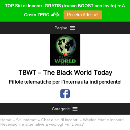
TOP Siti di Incontri GRATIS (trucco BOOST con Invito) ➜ A
Costo ZERO 🍆💦
Penetra Adesso!
Pagine
TBWT – The Black World Today
Pillole telematiche per l'internauta indipendente!
Categorie
Home
»
Siti internet
»
Chat e siti di incontri
» Waplog chat e incontri.
Recensioni e alternative a waplog! Funziona?