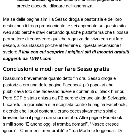
prende gioco del dilagare dell’ignoranza.
Ma se delle pagine simili a Sesso droga e pastorizia e dei loro
destini non ti frega proprio niente, e sei approdato su questo sito
web solo perché stavi cercando qualche piattaforma che ti possa
permettere di conoscere qualche ragazza dal vivo con cui fare
sesso, allora rilassati poiché al termine di questa recensione ti
svelerò
il link con cui scoprire i migliori siti di incontri gratuiti
suggeriti da TBWT.com
!
Conclusioni e modi per fare Sesso gratis
Riassumo brevemente quanto detto fin ora. Sesso droga e
pastorizia era una delle pagine Facebook più popolari che
pubblicava foto che facevano ridere e contenuti di black humor.
Però SDP è stata chiusa da FB perché denunciata da Selvaggia
Lucarelli. La giornalista si è scagliata contro la pagina Facebook,
dicendo che i suoi contenuti erano eccessivamente spinti e
tiravano fuori il peggio dai suoi membri. Altre pagine Facebook
simili sono “E anche oggi si tromba domani”, “Nasce cresce
ignora”, “Commenti memorabili” e “Tua Madre è leggenda”. Di