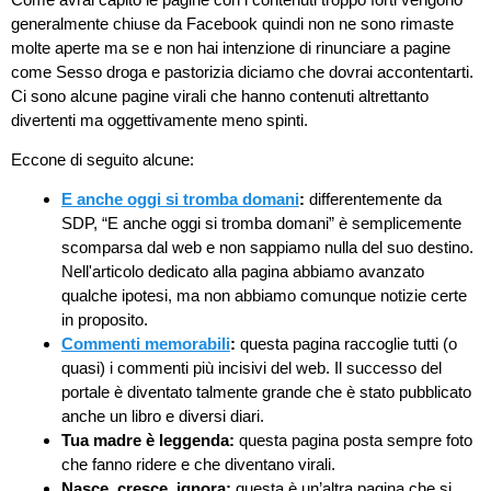
generalmente chiuse da Facebook quindi non ne sono rimaste
molte aperte ma se e non hai intenzione di rinunciare a pagine
come Sesso droga e pastorizia diciamo che dovrai accontentarti.
Ci sono alcune pagine virali che hanno contenuti altrettanto
divertenti ma oggettivamente meno spinti.
Eccone di seguito alcune:
E anche oggi si tromba domani
:
differentemente da
SDP, “E anche oggi si tromba domani” è semplicemente
scomparsa dal web e non sappiamo nulla del suo destino.
Nell'articolo dedicato alla pagina abbiamo avanzato
qualche ipotesi, ma non abbiamo comunque notizie certe
in proposito.
Commenti memorabili
:
questa pagina raccoglie tutti (o
quasi) i commenti più incisivi del web. Il successo del
portale è diventato talmente grande che è stato pubblicato
anche un libro e diversi diari.
Tua madre è leggenda:
questa pagina posta sempre foto
che fanno ridere e che diventano virali.
Nasce, cresce, ignora:
questa è un’altra pagina che si