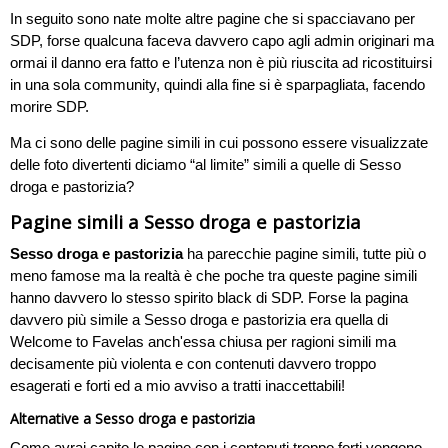
In seguito sono nate molte altre pagine che si spacciavano per
SDP, forse qualcuna faceva davvero capo agli admin originari ma
ormai il danno era fatto e l’utenza non è più riuscita ad ricostituirsi
in una sola community, quindi alla fine si è sparpagliata, facendo
morire SDP.
Ma ci sono delle pagine simili in cui possono essere visualizzate
delle foto divertenti diciamo “al limite” simili a quelle di Sesso
droga e pastorizia?
Pagine simili a Sesso droga e pastorizia
Sesso droga e pastorizia
ha parecchie pagine simili, tutte più o
meno famose ma la realtà è che poche tra queste pagine simili
hanno davvero lo stesso spirito black di SDP. Forse la pagina
davvero più simile a Sesso droga e pastorizia era quella di
Welcome to Favelas anch'essa chiusa per ragioni simili ma
decisamente più violenta e con contenuti davvero troppo
esagerati e forti ed a mio avviso a tratti inaccettabili!
Alternative a Sesso droga e pastorizia
Come avrai capito le pagine con i contenuti troppo forti vengono