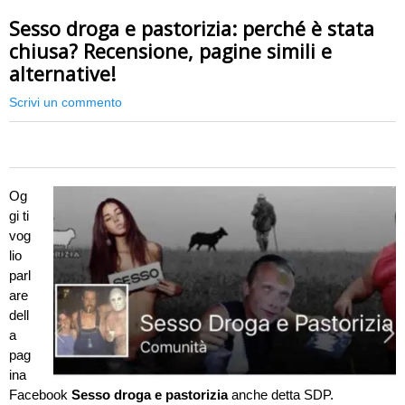
Sesso droga e pastorizia: perché è stata
chiusa? Recensione, pagine simili e
alternative!
Scrivi un commento
0
Og
gi ti
vog
lio
parl
are
dell
a
pag
ina
Facebook
Sesso droga e pastorizia
anche detta SDP.