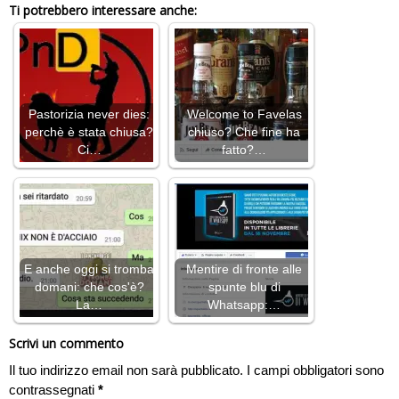
Ti potrebbero interessare anche:
Pastorizia never dies:
Welcome to Favelas
perchè è stata chiusa?
chiuso? Che fine ha
Ci…
fatto?…
E anche oggi si tromba
Mentire di fronte alle
domani: che cos'è?
spunte blu di
La…
Whatsapp:…
Scrivi un commento
Il tuo indirizzo email non sarà pubblicato.
I campi obbligatori sono
contrassegnati
*