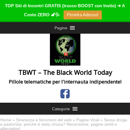
TOP Siti di Incontri GRATIS (trucco BOOST con Invito) ➜ A
Costo ZERO 🍆💦
Penetra Adesso!
Pagine
TBWT – The Black World Today
Pillole telematiche per l'internauta indipendente!
Categorie
Home
»
Stranezze e fenomeni del web
»
Pagine Virali
» Sesso droga
e pastorizia: perché è stata chiusa? Recensione, pagine simili e
alternative!