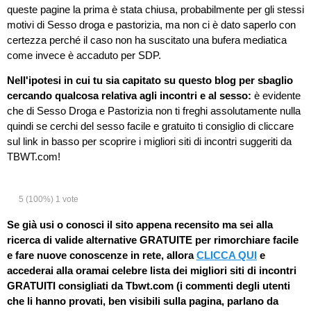
queste pagine la prima è stata chiusa, probabilmente per gli stessi
motivi di Sesso droga e pastorizia, ma non ci è dato saperlo con
certezza perché il caso non ha suscitato una bufera mediatica
come invece è accaduto per SDP.
Nell'ipotesi in cui tu sia capitato su questo blog per sbaglio
cercando qualcosa relativa agli incontri e al sesso:
è evidente
che di Sesso Droga e Pastorizia non ti freghi assolutamente nulla
quindi se cerchi del sesso facile e gratuito ti consiglio di cliccare
sul link in basso per scoprire i migliori siti di incontri suggeriti da
TBWT.com!
5
(100%)
1
vote
Se già usi o conosci il sito appena recensito ma sei alla
ricerca di valide alternative GRATUITE per rimorchiare facile
e fare nuove conoscenze in rete, allora
CLICCA QUI
e
accederai alla oramai celebre lista dei migliori siti di incontri
GRATUITI consigliati da Tbwt.com (i commenti degli utenti
che li hanno provati, ben visibili sulla pagina, parlano da