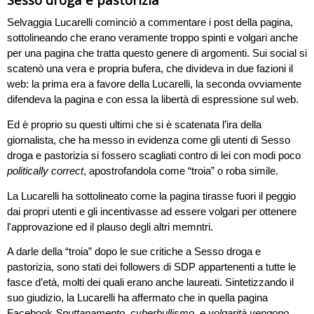
Selvaggia Lucarelli cominciò a commentare i post della pagina,
sottolineando che erano veramente troppo spinti e volgari anche
per una pagina che tratta questo genere di argomenti. Sui social si
scatenò una vera e propria bufera, che divideva in due fazioni il
web: la prima era a favore della Lucarelli, la seconda ovviamente
difendeva la pagina e con essa la libertà di espressione sul web.
Ed è proprio su questi ultimi che si è scatenata l’ira della
giornalista, che ha messo in evidenza come gli utenti di Sesso
droga e pastorizia si fossero scagliati contro di lei con modi poco
politically correct
, apostrofandola come “troia” o roba simile.
La Lucarelli ha sottolineato come la pagina tirasse fuori il peggio
dai propri utenti e gli incentivasse ad essere volgari per ottenere
l'approvazione ed il plauso degli altri memntri.
A darle della “troia” dopo le sue critiche a Sesso droga e
pastorizia, sono stati dei followers di SDP appartenenti a tutte le
fasce d’età, molti dei quali erano anche laureati. Sintetizzando il
suo giudizio, la Lucarelli ha affermato che in quella pagina
Facebook
Sputtanamento, cyberbullismo, e volgarità vengono