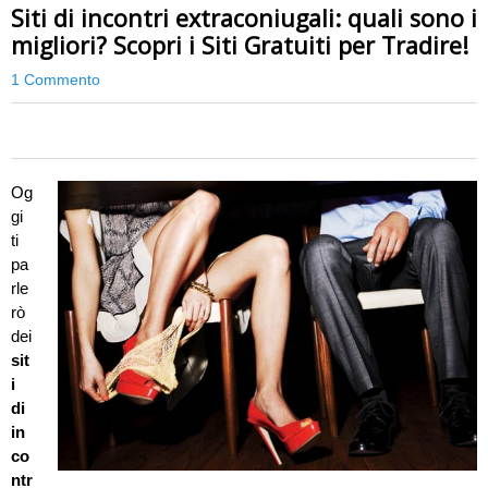
Siti di incontri extraconiugali: quali sono i
migliori? Scopri i Siti Gratuiti per Tradire!
1 Commento
0
Og
gi
ti
pa
rle
rò
dei
sit
i
di
in
co
ntr