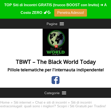
TOP Siti di Incontri GRATIS (trucco BOOST con Invito) ➜ A
Costo ZERO 🍆💦
Penetra Adesso!
Pagine
TBWT – The Black World Today
Pillole telematiche per l'internauta indipendente!
Categorie
Home
»
Siti internet
»
Chat e siti di incontri
» Siti di incontri
extraconiugali: quali sono i migliori? Scopri i Siti Gratuiti per Tradire!