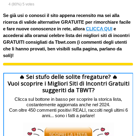
4
(80%)
5
votes
Se già usi o conosci il sito appena recensito ma sei alla
ricerca di valide alternative GRATUITE per rimorchiare facile
e fare nuove conoscenze in rete, allora
CLICCA QUI
e
accederai alla oramai celebre lista dei migliori siti di incontri
GRATUITI consigliati da Tbwt.com (i commenti degli utenti
che li hanno provati, ben visibili sulla pagina, parlano da
soli)!
🔥 Sei stufo delle solite fregature? 🔥
Vuoi scoprire i Migliori Siti di Incontri Gratuiti
suggeriti da TBWT?
Clicca sul bottone in basso per scoprire la storica lista,
costantemente aggiornata anche nel 2024.
Con oltre 450 commenti positivi REALI, raccolti negli ultimi 6
anni... sono i fatti a parlare!