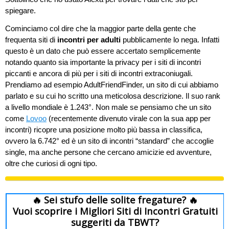
spiegare.
Cominciamo col dire che la maggior parte della gente che
frequenta siti di
incontri per adulti
pubblicamente lo nega. Infatti
questo è un dato che può essere accertato semplicemente
notando quanto sia importante la privacy per i siti di incontri
piccanti e ancora di più per i siti di incontri extraconiugali.
Prendiamo ad esempio AdultFriendFinder, un sito di cui abbiamo
parlato e su cui ho scritto una meticolosa descrizione. Il suo rank
a livello mondiale è 1.243°. Non male se pensiamo che un sito
come
Lovoo
(recentemente divenuto virale con la sua app per
incontri) ricopre una posizione molto più bassa in classifica,
ovvero la 6.742° ed è un sito di incontri “standard” che accoglie
single, ma anche persone che cercano amicizie ed avventure,
oltre che curiosi di ogni tipo.
🔥 Sei stufo delle solite fregature? 🔥
Vuoi scoprire i Migliori Siti di Incontri Gratuiti
suggeriti da TBWT?