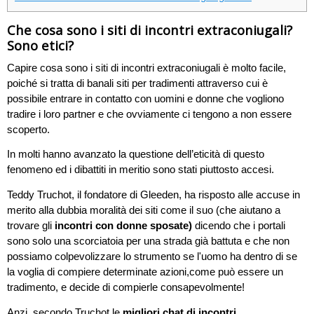
Che cosa sono i siti di incontri extraconiugali?
Sono etici?
Capire cosa sono i siti di incontri extraconiugali è molto facile,
poiché si tratta di banali siti per tradimenti attraverso cui è
possibile entrare in contatto con uomini e donne che vogliono
tradire i loro partner e che ovviamente ci tengono a non essere
scoperto.
In molti hanno avanzato la questione dell’eticità di questo
fenomeno ed i dibattiti in meritio sono stati piuttosto accesi.
Teddy Truchot, il fondatore di Gleeden, ha risposto alle accuse in
merito alla dubbia moralità dei siti come il suo (che aiutano a
trovare gli
incontri con donne sposate)
dicendo che i portali
sono solo una scorciatoia per una strada già battuta e che non
possiamo colpevolizzare lo strumento se l'uomo ha dentro di se
la voglia di compiere determinate azioni,come può essere un
tradimento, e decide di compierle consapevolmente!
Anzi, secondo Truchot le
migliori chat di incontri