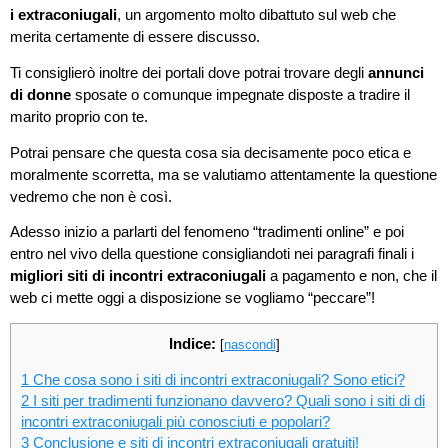
i extraconiugali
, un argomento molto dibattuto sul web che
merita certamente di essere discusso.
Ti consiglierò inoltre dei portali dove potrai trovare degli
annunci
di donne
sposate o comunque impegnate disposte a tradire il
marito proprio con te.
Potrai pensare che questa cosa sia decisamente poco etica e
moralmente scorretta, ma se valutiamo attentamente la questione
vedremo che non è così.
Adesso inizio a parlarti del fenomeno “tradimenti online” e poi
entro nel vivo della questione consigliandoti nei paragrafi finali i
migliori siti di incontri extraconiugali
a pagamento e non, che il
web ci mette oggi a disposizione se vogliamo “peccare”!
Indice:
[
nascondi
]
1
Che cosa sono i siti di incontri extraconiugali? Sono etici?
2
I siti per tradimenti funzionano davvero? Quali sono i siti di di
incontri extraconiugali più conosciuti e popolari?
3
Conclusione e siti di incontri extraconiugali gratuiti!