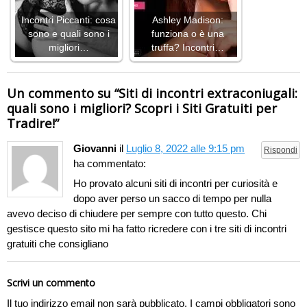
Incontri Piccanti: cosa
Ashley Madison:
sono e quali sono i
funziona o è una
migliori…
truffa? Incontri…
Un commento su “
Siti di incontri extraconiugali:
quali sono i migliori? Scopri i Siti Gratuiti per
Tradire!
”
Giovanni
il
Luglio 8, 2022 alle 9:15 pm
Rispondi
ha commentato:
Ho provato alcuni siti di incontri per curiosità e
dopo aver perso un sacco di tempo per nulla
avevo deciso di chiudere per sempre con tutto questo. Chi
gestisce questo sito mi ha fatto ricredere con i tre siti di incontri
gratuiti che consigliano
Scrivi un commento
Il tuo indirizzo email non sarà pubblicato.
I campi obbligatori sono