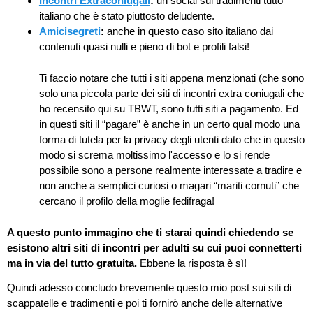
Incontri Extraconiugali
:
un social sui tradimenti tutto
italiano che è stato piuttosto deludente.
Amicisegreti
:
anche in questo caso sito italiano dai
contenuti quasi nulli e pieno di bot e profili falsi!
Ti faccio notare che tutti i siti appena menzionati (che sono
solo una piccola parte dei siti di incontri extra coniugali che
ho recensito qui su TBWT, sono tutti siti a pagamento. Ed
in questi siti il “pagare” è anche in un certo qual modo una
forma di tutela per la privacy degli utenti dato che in questo
modo si screma moltissimo l'accesso e lo si rende
possibile sono a persone realmente interessate a tradire e
non anche a semplici curiosi o magari “mariti cornuti” che
cercano il profilo della moglie fedifraga!
A questo punto immagino che ti starai quindi chiedendo se
esistono altri siti di incontri per adulti su cui puoi connetterti
ma in via del tutto gratuita.
Ebbene la risposta è sì!
Quindi adesso concludo brevemente questo mio post sui siti di
scappatelle e tradimenti e poi ti fornirò anche delle alternative