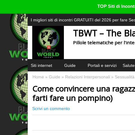
TOP Siti di Inco
I migliori siti di incontri GRATUITI del 2026 per fare S
TBWT – The Bl
Pillole telematiche per l'in
Siti internet
Guide
Portali e servizi
Salute
Home
»
Guide
»
Relazioni Interpersonali
»
Sessualità
Come convincere una ragazza 
farti fare un pompino)
Scrivi un commento
0