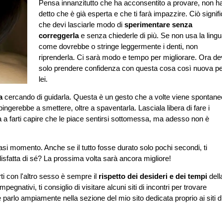
Pensa innanzitutto che ha acconsentito a provare, non h
detto che è già esperta e che ti farà impazzire. Ciò signif
che devi lasciarle modo di
sperimentare senza
correggerla
e senza chiederle di più. Se non usa la ling
come dovrebbe o stringe leggermente i denti, non
riprenderla. Ci sarà modo e tempo per migliorare. Ora d
solo prendere confidenza con questa cosa così nuova p
lei.
a
cercando di guidarla. Questa è un gesto che a volte viene spontane
pingerebbe a smettere, oltre a spaventarla. Lasciala libera di fare i
a a farti capire che le piace sentirsi sottomessa, ma adesso non è
asi momento. Anche se il tutto fosse durato solo pochi secondi, ti
sfatta di sé? La prossima volta sarà ancora migliore!
rti con l'altro sesso è sempre il
rispetto dei desideri e dei tempi
dell
pegnativi, ti consiglio di visitare alcuni siti di incontri per trovare
 parlo ampiamente nella sezione del mio sito dedicata proprio ai siti d