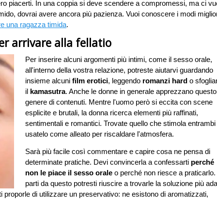
ero piacerti. In una coppia si deve scendere a compromessi, ma ci vu
imido, dovrai avere ancora più pazienza. Vuoi conoscere i modi miglior
e una ragazza timida
.
er arrivare alla fellatio
Per inserire alcuni argomenti più intimi, come il sesso orale,
all'interno della vostra relazione, potreste aiutarvi guardando
insieme alcuni
film erotici
, leggendo
romanzi hard
o sfogli
il
kamasutra
. Anche le donne in generale apprezzano questo
genere di contenuti. Mentre l'uomo però si eccita con scene
esplicite e brutali, la donna ricerca elementi più raffinati,
sentimentali e romantici. Trovate quello che stimola entrambi
usatelo come alleato per riscaldare l'atmosfera.
Sarà più facile così commentare e capire cosa ne pensa di
determinate pratiche. Devi convincerla a confessarti
perché
non le piace il sesso orale
o perché non riesce a praticarlo.
parti da questo potresti riuscire a trovarle la soluzione più ada
 proporle di utilizzare un preservativo: ne esistono di aromatizzati,