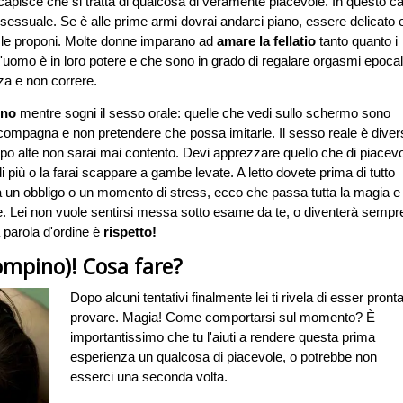
e capisce che si tratta di qualcosa di veramente piacevole. In questo c
essuale. Se è alle prime armi dovrai andarci piano, essere delicato 
e le proponi. Molte donne imparano ad
amare la fellatio
tanto quanto i
ll'uomo è in loro potere e che sono in grado di regalare orgasmi epocal
za e non correre.
rno
mentre sogni il sesso orale: quelle che vedi sullo schermo sono
 compagna e non pretendere che possa imitarle. Il sesso reale è diver
oppo alte non sarai mai contento. Devi apprezzare quello che di piacev
più o la farai scappare a gambe levate. A letto dovete prima di tutto
ta un obbligo o un momento di stress, ecco che passa tutta la magia e 
rare. Lei non vuole sentirsi messa sotto esame da te, o diventerà sempr
a parola d'ordine è
rispetto!
pompino)! Cosa fare?
Dopo alcuni tentativi finalmente lei ti rivela di esser pront
provare. Magia! Come comportarsi sul momento? È
importantissimo che tu l'aiuti a rendere questa prima
esperienza un qualcosa di piacevole, o potrebbe non
esserci una seconda volta.