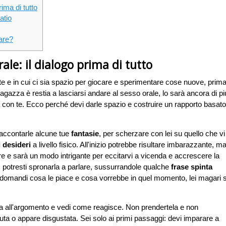
ima di tutto
atio
are?
ale: il dialogo prima di tutto
e in cui ci sia spazio per giocare e sperimentare cose nuove, prima
agazza è restia a lasciarsi andare al sesso orale, lo sarà ancora di pi
ità con te. Ecco perché devi darle spazio e costruire un rapporto basato
raccontarle alcune tue
fantasie
, per scherzare con lei su quello che vi
i desideri
a livello fisico. All'inizio potrebbe risultare imbarazzante, m
re e sarà un modo intrigante per eccitarvi a vicenda e accrescere la
 potresti spronarla a parlare, sussurrandole qualche
frase spinta
 domandi cosa le piace e cosa vorrebbe in quel momento, lei magari s
a all'argomento e vedi come reagisce. Non prendertela e non
fiuta o appare disgustata. Sei solo ai primi passaggi: devi imparare a