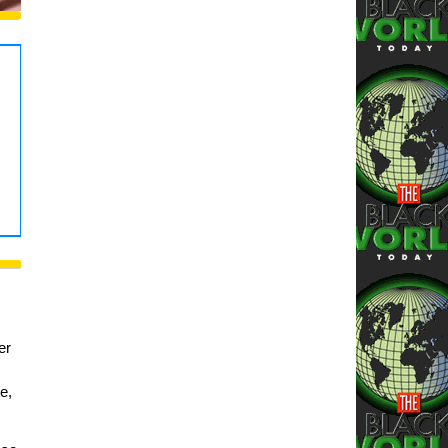
er
e,