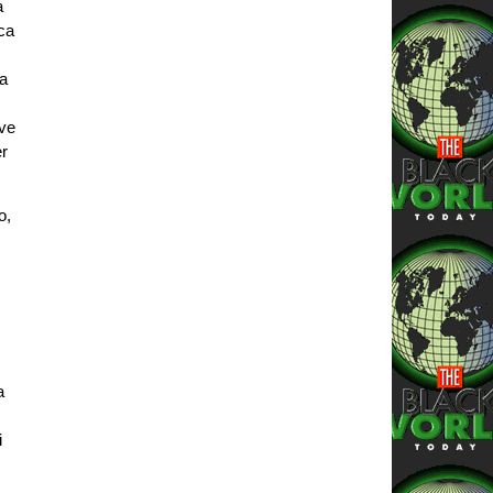
a
ica
ua
eve
er
o,
a
i