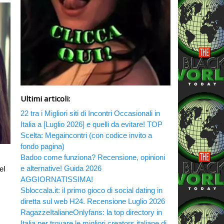
Ultimi articoli:
22 tra i Migliori siti di Incontri Occasionali in
Italia a [Luglio 2026] e quelli da evitare! TOP
Scelta: Megaincontri (con codice invito a
fondo pagina)
Badoo come funziona? Recensione, opinioni
e alternative! Guida 2026
el
AGGIORNATISSIMA!
Sbloccala.it: il primo gioco di social dating in
diretta sul web H24. Recensione Luglio 2026
RagazzeItalianeOnlyfans: la top directory in
Italia per trovare le migliori creators italiane di