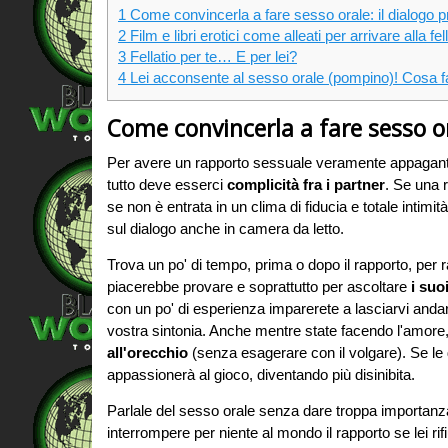
1
Come convincerla a fare sesso orale: il dialogo pr
2
Film e libri erotici come alleati per arrivare alla fell
3
Fellatio per te… E per lei?
4
Lei acconsente al sesso orale (pompino)! Cosa f
Come convincerla a fare sesso or
Per avere un rapporto sessuale veramente appagante 
tutto deve esserci
complicità fra i partner
. Se una r
se non è entrata in un clima di fiducia e totale intim
sul dialogo anche in camera da letto.
Trova un po' di tempo, prima o dopo il rapporto, per 
piacerebbe provare e soprattutto per ascoltare
i suo
con un po' di esperienza imparerete a lasciarvi anda
vostra sintonia. Anche mentre state facendo l'amore,
all'orecchio
(senza esagerare con il volgare). Se le
appassionerà al gioco, diventando più disinibita.
Parlale del sesso orale senza dare troppa importanz
interrompere per niente al mondo il rapporto se lei ri