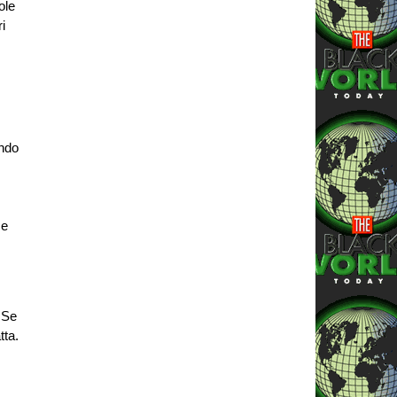
ole
i
ando
 e
 Se
tta.