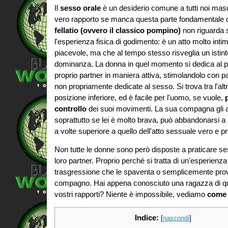
Il
sesso orale
è un desiderio comune a tutti noi mas
vero rapporto se manca questa parte fondamentale d
fellatio (ovvero il classico pompino)
non riguarda 
l'esperienza fisica di godimento: è un atto molto inti
piacevole, ma che al tempo stesso risveglia un istint
dominanza. La donna in quel momento si dedica al p
proprio partner in maniera attiva, stimolandolo con pa
non propriamente dedicate al sesso. Si trova tra l'alt
posizione inferiore, ed è facile per l'uomo, se vuole,
controllo
dei suoi movimenti. La sua compagna gli a
soprattutto se lei è molto brava, può abbandonarsi 
a volte superiore a quello dell'atto sessuale vero e pr
Non tutte le donne sono però disposte a praticare se
loro partner. Proprio perché si tratta di un'esperien
trasgressione che le spaventa o semplicemente prova
compagno. Hai appena conosciuto una ragazza di questo
vostri rapporti? Niente è impossibile, vediamo
come 
Indice:
[
nascondi
]