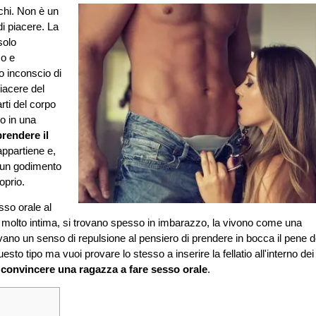
chi. Non è un
i piacere. La
solo
mo e
o inconscio di
iacere del
rti del corpo
ro in una
prendere il
ppartiene e,
a un godimento
oprio.
sso orale al
za molto intima, si trovano spesso in imbarazzo, la vivono come una
no un senso di repulsione al pensiero di prendere in bocca il pene d
 tipo ma vuoi provare lo stesso a inserire la fellatio all'interno dei
convincere una ragazza a fare sesso orale
.