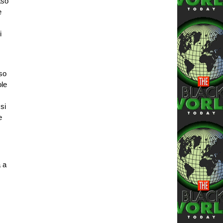
aso
e
i
so
ole
si
e
a a