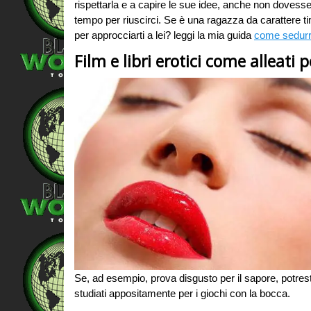
rispettarla e a capire le sue idee, anche non dovess
tempo per riuscirci. Se è una ragazza da carattere t
per approcciarti a lei? leggi la mia guida
come sedurr
Film e libri erotici come alleati p
Se, ad esempio, prova disgusto per il sapore, potresti
studiati appositamente per i giochi con la bocca.