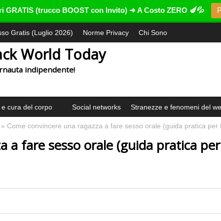
ntri GRATIS (trucco BOOST con Invito) ➜ A Costo ZERO 🍆💦
P
esso Gratis (Luglio 2026)
Norme Privacy
Chi Sono
ack World Today
ternauta indipendente!
 e cura del corpo
Social networks
Stranezze e fenomeni del w
» Come convincere una ragazza a fare sesso orale (guida pratica per f
a fare sesso orale (guida pratica per