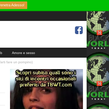
enetra Adesso!
eb
Amore e sesso
arti fare un pompino)