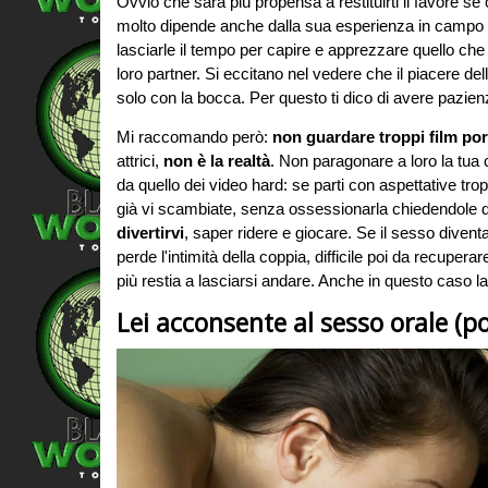
Ovvio che sarà più propensa a restituirti il favore s
molto dipende anche dalla sua esperienza in campo s
lasciarle il tempo per capire e apprezzare quello ch
loro partner. Si eccitano nel vedere che il piacere de
solo con la bocca. Per questo ti dico di avere pazien
Mi raccomando però:
non guardare troppi film po
attrici,
non è la realtà
. Non paragonare a loro la tua
da quello dei video hard: se parti con aspettative tr
già vi scambiate, senza ossessionarla chiedendole di 
divertirvi
, saper ridere e giocare. Se il sesso diven
perde l'intimità della coppia, difficile poi da recupe
più restia a lasciarsi andare. Anche in questo caso l
Lei acconsente al sesso orale (