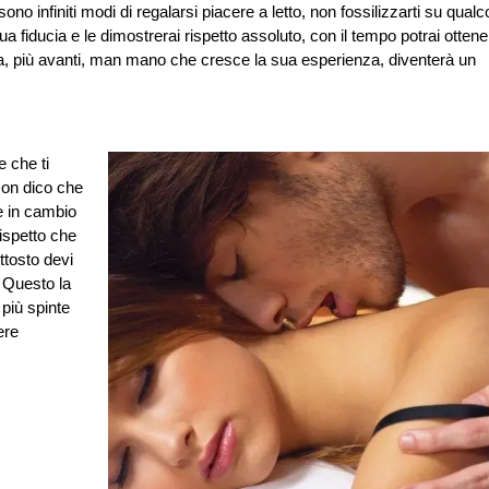
no infiniti modi di regalarsi piacere a letto, non fossilizzarti su qual
a fiducia e le dimostrerai rispetto assoluto, con il tempo potrai ottene
ra, più avanti, man mano che cresce la sua esperienza, diventerà un
e che ti
Non dico che
e in cambio
ispetto che
ttosto devi
. Questo la
 più spinte
ere