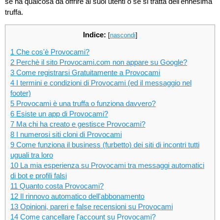
se ha qualcosa da offrire ai suoi utenti o se si tratta dell'ennesima
truffa.
Indice:
[
nascondi
]
1
Che cos'è Provocami?
2
Perchè il sito Provocami.com non appare su Google?
3
Come registrarsi Gratuitamente a Provocami
4
I termini e condizioni di Provocami (ed il messaggio nel
footer)
5
Provocami è una truffa o funziona davvero?
6
Esiste un app di Provocami?
7
Ma chi ha creato e gestisce Provocami?
8
I numerosi siti cloni di Provocami
9
Come funziona il business (furbetto) dei siti di incontri tutti
uguali tra loro
10
La mia esperienza su Provocami tra messaggi automatici
di bot e profili falsi
11
Quanto costa Provocami?
12
Il rinnovo automatico dell'abbonamento
13
Opinioni, pareri e false recensioni su Provocami
14
Come cancellare l'account su Provocami?