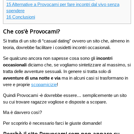
15
Alternative a Provocami per fare incontri dal vivo senza
spendere
16
Conclusioni
Che cos'è Provocami?
Si tratta di un sito di “casual dating” ovvero un sito che, almeno in
teoria, dovrebbe facilitare i cosidetti incontri occasionali.
Se qualcuno ancora non sapesse cosa sono gli
incontri
occasionali
diciamo che, se vogliamo sintetizzare al massimo, si
tratta delle avventure sessuali. In genere si tratta solo di
avventure di una notte
e via
ma in alcuni casi si trasformano in
vere e proprie
scopamicizie
!
Quindi Provocami
è
dovrebbe essere… semplicemente un sito
su cui trovare ragazze vogliose e disposte a scopare.
Ma è davvero così?
Per scoprirlo è necessario farci le giuste domande!
Perchè il sito Provocami.com non appare su