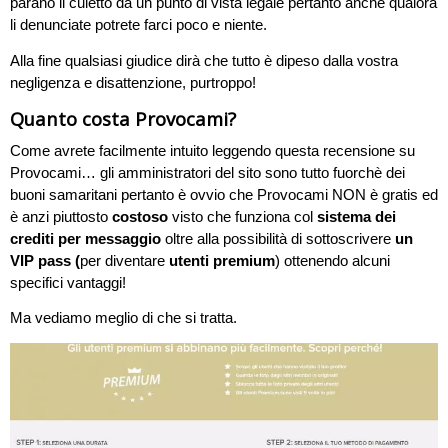
parano il culetto da un punto di vista legale pertanto anche qualora
li denunciate potrete farci poco e niente.
Alla fine qualsiasi giudice dirà che tutto è dipeso dalla vostra
negligenza e disattenzione, purtroppo!
Quanto costa Provocami?
Come avrete facilmente intuito leggendo questa recensione su
Provocami… gli amministratori del sito sono tutto fuorchè dei
buoni samaritani pertanto è ovvio che Provocami NON è gratis ed
è anzi piuttosto
costoso
visto che funziona col
sistema dei
crediti per messaggio
oltre alla possibilità di sottoscrivere
un
VIP pass (
per diventare
utenti premium
) ottenendo alcuni
specifici vantaggi!
Ma vediamo meglio di che si tratta.