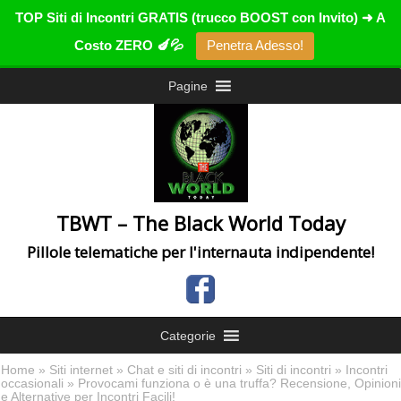
TOP Siti di Incontri GRATIS (trucco BOOST con Invito) ➜ A
Costo ZERO 🍆💦
Penetra Adesso!
Pagine
TBWT – The Black World Today
Pillole telematiche per l'internauta indipendente!
Categorie
Home
»
Siti internet
»
Chat e siti di incontri
»
Siti di incontri
»
Incontri
occasionali
» Provocami funziona o è una truffa? Recensione, Opinioni
e Alternative per Incontri Facili!