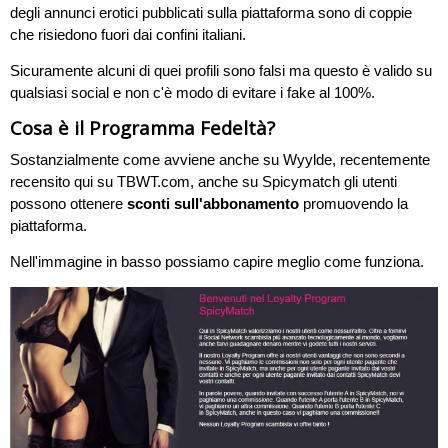
degli annunci erotici pubblicati sulla piattaforma sono di coppie
che risiedono fuori dai confini italiani.
Sicuramente alcuni di quei profili sono falsi ma questo è valido su
qualsiasi social e non c'è modo di evitare i fake al 100%.
Cosa è il Programma Fedeltà?
Sostanzialmente come avviene anche su Wyylde, recentemente
recensito qui su TBWT.com, anche su Spicymatch gli utenti
possono ottenere
sconti sull'abbonamento
promuovendo la
piattaforma.
Nell'immagine in basso possiamo capire meglio come funziona.