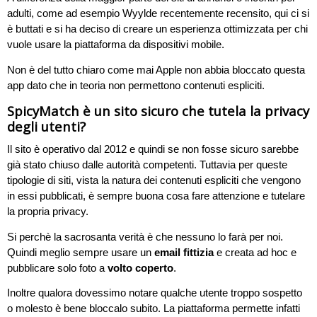
adulti, come ad esempio Wyylde recentemente recensito, qui ci si
è buttati e si ha deciso di creare un esperienza ottimizzata per chi
vuole usare la piattaforma da dispositivi mobile.
Non è del tutto chiaro come mai Apple non abbia bloccato questa
app dato che in teoria non permettono contenuti espliciti.
SpicyMatch è un sito sicuro che tutela la privacy
degli utenti?
Il sito è operativo dal 2012 e quindi se non fosse sicuro sarebbe
già stato chiuso dalle autorità competenti. Tuttavia per queste
tipologie di siti, vista la natura dei contenuti espliciti che vengono
in essi pubblicati, è sempre buona cosa fare attenzione e tutelare
la propria privacy.
Si perchè la sacrosanta verità è che nessuno lo farà per noi.
Quindi meglio sempre usare un
email fittizia
e creata ad hoc e
pubblicare solo foto a
volto coperto
.
Inoltre qualora dovessimo notare qualche utente troppo sospetto
o molesto è bene bloccalo subito. La piattaforma permette infatti