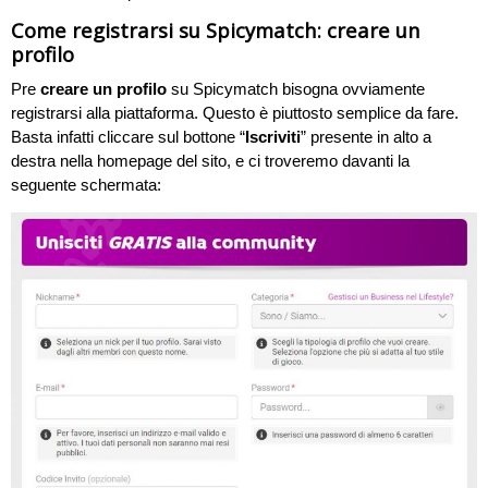
Come registrarsi su Spicymatch: creare un
profilo
Pre
creare un profilo
su Spicymatch bisogna ovviamente
registrarsi alla piattaforma. Questo è piuttosto semplice da fare.
Basta infatti cliccare sul bottone “
Iscriviti
” presente in alto a
destra nella homepage del sito, e ci troveremo davanti la
seguente schermata: