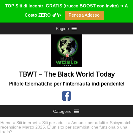
TOP Siti di Incontri GRATIS (trucco BOOST con Invito) ➜ A
Costo ZERO 🍆💦
Penetra Adesso!
Pagine
TBWT – The Black World Today
Pillole telematiche per l'internauta indipendente!
Categorie
Home
»
Siti internet
»
Siti per adulti
»
Annunci per adulti
» Spicymatch:
recensione Marzo 2025. E’ un sito per scambisti che funziona o una
truffa?