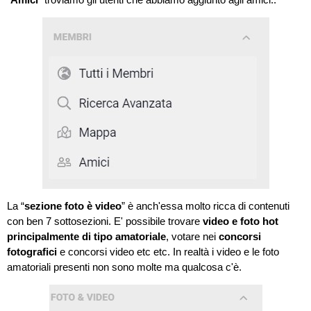
La “
sezione foto
è video
” è anch'essa molto ricca di contenuti
con ben 7 sottosezioni. E' possibile trovare
video e foto hot
principalmente di tipo amatoriale
, votare nei
concorsi
fotografici
e concorsi video etc etc. In realtà i video e le foto
amatoriali presenti non sono molte ma qualcosa c'è.