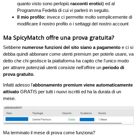
quanto visto sono perlopiù
racconti erotici
) ed al
Programma Fedeltà di cui vi parlerò in seguito.
Il mio profilo:
invece ci permette molto semplicemente di
modificare il nostro profilo o i settaggi del nostro account
Ma SpicyMatch offre una prova gratuita?
Sebbene
numerose funzioni del sito siano a pagamento
e ci si
debba quindi abbonare come utenti premium per poterle usare, va
detto che chi gestisce la piattaforma ha capito che l'unico modo
per attrarre potenziali utenti consiste nell'offrire un
periodo di
prova gratuito
.
Infatti adesso l'
abbonamento premium viene automaticamente
attivato
GRATIS per tutti i nuovi iscritti ed ha la durata di un
mese.
Ma terminato il mese di prova come funziona?