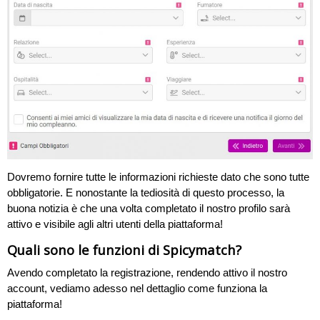
Dovremo fornire tutte le informazioni richieste dato che sono tutte
obbligatorie. E nonostante la tediosità di questo processo, la
buona notizia è che una volta completato il nostro profilo sarà
attivo e visibile agli altri utenti della piattaforma!
Quali sono le funzioni di Spicymatch?
Avendo completato la registrazione, rendendo attivo il nostro
account, vediamo adesso nel dettaglio come funziona la
piattaforma!