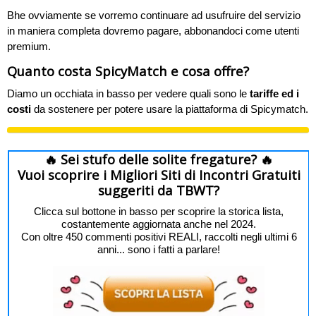
Bhe ovviamente se vorremo continuare ad usufruire del servizio
in maniera completa dovremo pagare, abbonandoci come utenti
premium.
Quanto costa SpicyMatch e cosa offre?
Diamo un occhiata in basso per vedere quali sono le
tariffe ed i
costi
da sostenere per potere usare la piattaforma di Spicymatch.
🔥 Sei stufo delle solite fregature? 🔥
Vuoi scoprire i Migliori Siti di Incontri Gratuiti
suggeriti da TBWT?
Clicca sul bottone in basso per scoprire la storica lista,
costantemente aggiornata anche nel 2024.
Con oltre 450 commenti positivi REALI, raccolti negli ultimi 6
anni... sono i fatti a parlare!