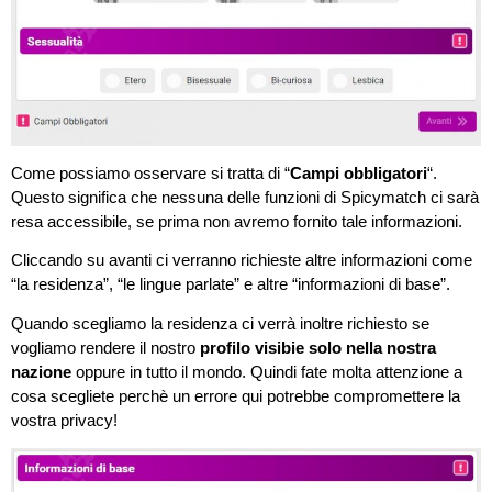
Come possiamo osservare si tratta di “
Campi obbligatori
“.
Questo significa che nessuna delle funzioni di Spicymatch ci sarà
resa accessibile, se prima non avremo fornito tale informazioni.
Cliccando su avanti ci verranno richieste altre informazioni come
“la residenza”, “le lingue parlate” e altre “informazioni di base”.
Quando scegliamo la residenza ci verrà inoltre richiesto se
vogliamo rendere il nostro
profilo visibie solo nella nostra
nazione
oppure in tutto il mondo. Quindi fate molta attenzione a
cosa scegliete perchè un errore qui potrebbe compromettere la
vostra privacy!