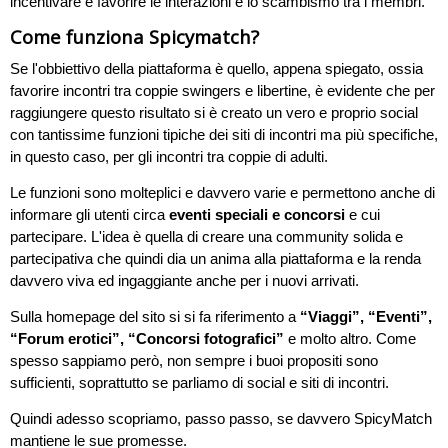
incentivare e favorire le interazioni e lo scambismo tra i membri.
Come funziona Spicymatch?
Se l'obbiettivo della piattaforma è quello, appena spiegato, ossia
favorire incontri tra coppie swingers e libertine, è evidente che per
raggiungere questo risultato si è creato un vero e proprio social
con tantissime funzioni tipiche dei siti di incontri ma più specifiche,
in questo caso, per gli incontri tra coppie di adulti.
Le funzioni sono molteplici e davvero varie e permettono anche di
informare gli utenti circa
eventi speciali e concorsi
e cui
partecipare. L'idea è quella di creare una community solida e
partecipativa che quindi dia un anima alla piattaforma e la renda
davvero viva ed ingaggiante anche per i nuovi arrivati.
Sulla homepage del sito si si fa riferimento a
“Viaggi”, “Eventi”,
“Forum erotici”, “Concorsi fotografici”
e molto altro. Come
spesso sappiamo però, non sempre i buoi propositi sono
sufficienti, soprattutto se parliamo di social e siti di incontri.
Quindi adesso scopriamo, passo passo, se davvero SpicyMatch
mantiene le sue promesse.