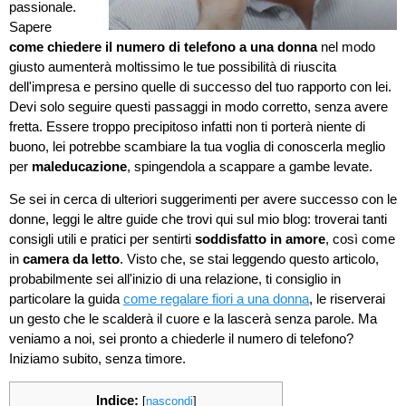
passionale.
Sapere
come chiedere il numero di telefono a una donna
nel modo
giusto aumenterà moltissimo le tue possibilità di riuscita
dell'impresa e persino quelle di successo del tuo rapporto con lei.
Devi solo seguire questi passaggi in modo corretto, senza avere
fretta. Essere troppo precipitoso infatti non ti porterà niente di
buono, lei potrebbe scambiare la tua voglia di conoscerla meglio
per
maleducazione
, spingendola a scappare a gambe levate.
Se sei in cerca di ulteriori suggerimenti per avere successo con le
donne, leggi le altre guide che trovi qui sul mio blog: troverai tanti
consigli utili e pratici per sentirti
soddisfatto in amore
, così come
in
camera da letto
. Visto che, se stai leggendo questo articolo,
probabilmente sei all'inizio di una relazione, ti consiglio in
particolare la guida
come regalare fiori a una donna
, le riserverai
un gesto che le scalderà il cuore e la lascerà senza parole. Ma
veniamo a noi, sei pronto a chiederle il numero di telefono?
Iniziamo subito, senza timore.
Indice:
[
nascondi
]