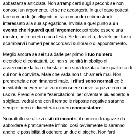
abbastanza articolata. Non arrampicarti sugli specchi: se non
conosci un argomento, lei se ne accorgerà. In quel caso potresti
fare domande (intelligenti mi raccomando) e dimostrarti
interessato alla sua spiegazione. Invitala a quel punto a
un
evento che riguardi quell'argomento
: potrebbe essere una
mostra, un concerto o una festa. Se lei accetta, dovrete per forza
scambiarvi i numeri per accordarvi sull'orario di appuntamento.
Meglio ancora se sei tu a darle per primo il
tuo numero
,
dicendole di contattarti. Lei non si sentirà in obbligo di
assecondare la tua richiesta e non sarà forzata a fare qualcosa di
cui non è convinta. Male che vada non ti chiamerà mai. Non
prendertela e non rimanerci male,
i rifiuti sono normali
ed è
inevitabile riceverne se vuoi conoscere nuove ragazze con cui
uscire. Prendile come “esercitazioni” per diventare più esperto e
spigliato, vedrai che con il tempo le risposte negative saranno
sempre meno e diventerai un vero
conquistatore
.
Soprattutto se utilizzi i
siti di incontri
, il numero di ragazze da
abbordare è praticamente infinito, così ovviamente lo saranno
anche le possibilità di ottenere un due di picche. Non farti