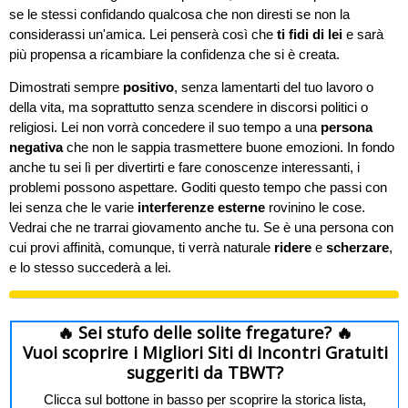
se le stessi confidando qualcosa che non diresti se non la
considerassi un'amica. Lei penserà così che
ti fidi di lei
e sarà
più propensa a ricambiare la confidenza che si è creata.
Dimostrati sempre
positivo
, senza lamentarti del tuo lavoro o
della vita, ma soprattutto senza scendere in discorsi politici o
religiosi. Lei non vorrà concedere il suo tempo a una
persona
negativa
che non le sappia trasmettere buone emozioni. In fondo
anche tu sei lì per divertirti e fare conoscenze interessanti, i
problemi possono aspettare. Goditi questo tempo che passi con
lei senza che le varie
interferenze esterne
rovinino le cose.
Vedrai che ne trarrai giovamento anche tu. Se è una persona con
cui provi affinità, comunque, ti verrà naturale
ridere
e
scherzare
,
e lo stesso succederà a lei.
🔥 Sei stufo delle solite fregature? 🔥
Vuoi scoprire i Migliori Siti di Incontri Gratuiti
suggeriti da TBWT?
Clicca sul bottone in basso per scoprire la storica lista,