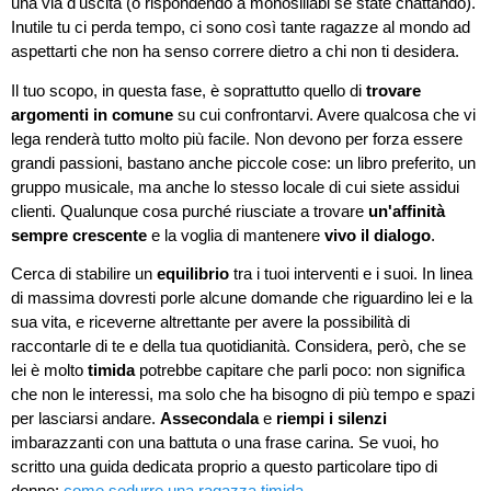
una via d'uscita (o rispondendo a monosillabi se state chattando).
Inutile tu ci perda tempo, ci sono così tante ragazze al mondo ad
aspettarti che non ha senso correre dietro a chi non ti desidera.
Il tuo scopo, in questa fase, è soprattutto quello di
trovare
argomenti in comune
su cui confrontarvi. Avere qualcosa che vi
lega renderà tutto molto più facile. Non devono per forza essere
grandi passioni, bastano anche piccole cose: un libro preferito, un
gruppo musicale, ma anche lo stesso locale di cui siete assidui
clienti. Qualunque cosa purché riusciate a trovare
un'affinità
sempre crescente
e la voglia di mantenere
vivo il dialogo
.
Cerca di stabilire un
equilibrio
tra i tuoi interventi e i suoi. In linea
di massima dovresti porle alcune domande che riguardino lei e la
sua vita, e riceverne altrettante per avere la possibilità di
raccontarle di te e della tua quotidianità. Considera, però, che se
lei è molto
timida
potrebbe capitare che parli poco: non significa
che non le interessi, ma solo che ha bisogno di più tempo e spazi
per lasciarsi andare.
Assecondala
e
riempi i silenzi
imbarazzanti con una battuta o una frase carina. Se vuoi, ho
scritto una guida dedicata proprio a questo particolare tipo di
donne:
come sedurre una ragazza timida
.