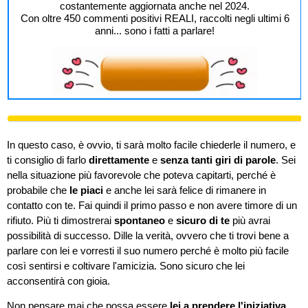
costantemente aggiornata anche nel 2024.
Con oltre 450 commenti positivi REALI, raccolti negli ultimi 6
anni... sono i fatti a parlare!
In questo caso, è ovvio, ti sarà molto facile chiederle il numero, e
ti consiglio di farlo
direttamente
e
senza tanti giri di parole
. Sei
nella situazione più favorevole che poteva capitarti, perché è
probabile che
le piaci
e anche lei sarà felice di rimanere in
contatto con te. Fai quindi il primo passo e non avere timore di un
rifiuto. Più ti dimostrerai
spontaneo
e
sicuro di te
più avrai
possibilità di successo. Dille la verità, ovvero che ti trovi bene a
parlare con lei e vorresti il suo numero perché è molto più facile
così sentirsi e coltivare l'amicizia. Sono sicuro che lei
acconsentirà con gioia.
Non pensare mai che possa essere
lei a prendere l'iniziativa
.