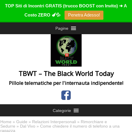
TOP Siti di Incontri GRATIS (trucco BOOST con Invito) ➜ A
Costo ZERO 🍆💦
Penetra Adesso!
Pagine
TBWT – The Black World Today
Pillole telematiche per l'internauta indipendente!
Categorie
Home
»
Guide
»
Relazioni Interpersonali
»
Rimorchiare e
Sedurre
»
Dal Vivo
» Come chiedere il numero di telefono a una
ragazza