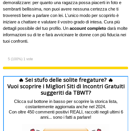
demoralizzare: per quanto una ragazza possa piacerti in foto e
sembrarti bellissima, non puoi avere nessuna certezza che ti
troveresti bene a parlare con lei. L'unico modo per scoprirlo è
iniziare a chattare e valutare il vostro grado di intesa. Cura più
dettagli possibile del tuo profilo. Un
account completo
darà molte
informazioni su di te e farà avvicinare le donne con più fiducia nei
tuoi confronti.
5
(100%)
1
vote
🔥 Sei stufo delle solite fregature? 🔥
Vuoi scoprire i Migliori Siti di Incontri Gratuiti
suggeriti da TBWT?
Clicca sul bottone in basso per scoprire la storica lista,
costantemente aggiornata anche nel 2024.
Con oltre 450 commenti positivi REALI, raccolti negli ultimi 6
anni... sono i fatti a parlare!