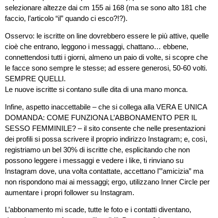
selezionare altezze dai cm 155 ai 168 (ma se sono alto 181 che
faccio, l’articolo “il” quando ci esco?!?).
Osservo: le iscritte on line dovrebbero essere le più attive, quelle
cioè che entrano, leggono i messaggi, chattano… ebbene,
connettendosi tutti i giorni, almeno un paio di volte, si scopre che
le facce sono sempre le stesse; ad essere generosi, 50-60 volti.
SEMPRE QUELLI.
Le nuove iscritte si contano sulle dita di una mano monca.
Infine, aspetto inaccettabile – che si collega alla VERA E UNICA
DOMANDA: COME FUNZIONA L’ABBONAMENTO PER IL
SESSO FEMMINILE? – il sito consente che nelle presentazioni
dei profili si possa scrivere il proprio indirizzo Instagram; e, così,
registriamo un bel 30% di iscritte che, esplicitando che non
possono leggere i messaggi e vedere i like, ti rinviano su
Instagram dove, una volta contattate, accettano l'”amicizia” ma
non rispondono mai ai messaggi; ergo, utilizzano Inner Circle per
aumentare i propri follower su Instagram.
L’abbonamento mi scade, tutte le foto e i contatti diventano,