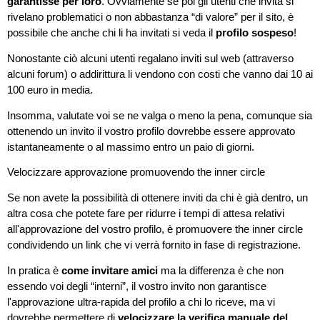
garantisse per loro
. Ovviamente se poi gli utenti che invita si
rivelano problematici o non abbastanza “di valore” per il sito, è
possibile che anche chi li ha invitati si veda il
profilo sospeso
!
Nonostante ciò alcuni utenti regalano inviti sul web (attraverso
alcuni forum) o addirittura li vendono con costi che vanno dai 10 ai
100 euro in media.
Insomma, valutate voi se ne valga o meno la pena, comunque sia
ottenendo un invito il vostro profilo dovrebbe essere approvato
istantaneamente o al massimo entro un paio di giorni.
Velocizzare approvazione promuovendo the inner circle
Se non avete la possibilità di ottenere inviti da chi è già dentro, un
altra cosa che potete fare per ridurre i tempi di attesa relativi
all'approvazione del vostro profilo, è promuovere the inner circle
condividendo un link che vi verrà fornito in fase di registrazione.
In pratica è
come invitare amici
ma la differenza è che non
essendo voi degli “interni”, il vostro invito non garantisce
l'approvazione ultra-rapida del profilo a chi lo riceve, ma vi
dovrebbe permettere di
velocizzare la verifica manuale del