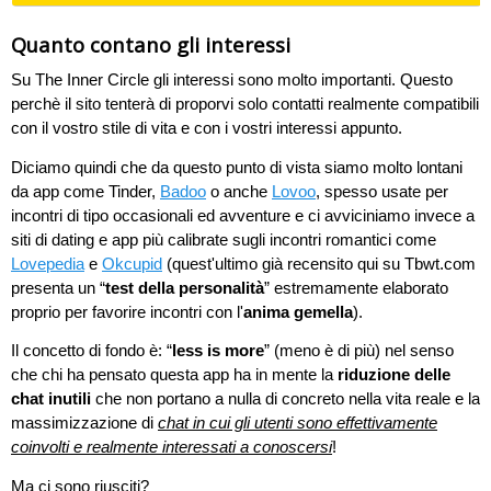
Quanto contano gli interessi
Su The Inner Circle gli interessi sono molto importanti. Questo
perchè il sito tenterà di proporvi solo contatti realmente compatibili
con il vostro stile di vita e con i vostri interessi appunto.
Diciamo quindi che da questo punto di vista siamo molto lontani
da app come Tinder,
Badoo
o anche
Lovoo
, spesso usate per
incontri di tipo occasionali ed avventure e ci avviciniamo invece a
siti di dating e app più calibrate sugli incontri romantici come
Lovepedia
e
Okcupid
(quest'ultimo già recensito qui su Tbwt.com
presenta un “
test della personalità
” estremamente elaborato
proprio per favorire incontri con l'
anima gemella
).
Il concetto di fondo è: “
less is more
” (meno è di più) nel senso
che chi ha pensato questa app ha in mente la
riduzione delle
chat inutili
che non portano a nulla di concreto nella vita reale e la
massimizzazione di
chat in cui gli utenti sono effettivamente
coinvolti e realmente interessati a conoscersi
!
Ma ci sono riusciti?