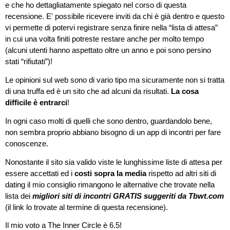
e che ho dettagliatamente spiegato nel corso di questa
recensione. E' possibile ricevere inviti da chi è già dentro e questo
vi permette di potervi registrare senza finire nella “lista di attesa”
in cui una volta finiti potreste restare anche per molto tempo
(alcuni utenti hanno aspettato oltre un anno e poi sono persino
stati “rifiutati”)!
Le opinioni sul web sono di vario tipo ma sicuramente non si tratta
di una truffa ed è un sito che ad alcuni da risultati.
La cosa
difficile è entrarci
!
In ogni caso molti di quelli che sono dentro, guardandolo bene,
non sembra proprio abbiano bisogno di un app di incontri per fare
conoscenze.
Nonostante il sito sia valido viste le lunghissime liste di attesa per
essere accettati ed i
costi sopra la media
rispetto ad altri siti di
dating il mio consiglio rimangono le alternative che trovate nella
lista dei
migliori siti di incontri GRATIS suggeriti da Tbwt.com
(il link lo trovate al termine di questa recensione).
Il mio voto a The Inner Circle è 6.5!