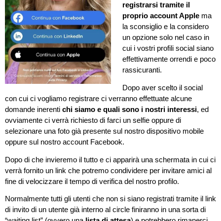
registrarsi tramite il
proprio account Apple
ma
la sconsiglio e la considero
un opzione solo nel caso in
cui i vostri profili social siano
effettivamente orrendi e poco
rassicuranti.
Dopo aver scelto il social
con cui ci vogliamo registrare ci verranno effettuate alcune
domande inerenti
chi siamo e quali sono i nostri interessi
, ed
ovviamente ci verrà richiesto di farci un selfie oppure di
selezionare una foto già presente sul nostro dispositivo mobile
oppure sul nostro account Facebook.
Dopo di che invieremo il tutto e ci apparirà una schermata in cui ci
verrà fornito un link che potremo condividere per invitare amici al
fine di velocizzare il tempo di verifica del nostro profilo.
Normalmente tutti gli utenti che non si siano registrati tramite il link
di invito di un utente già interno al circle finiranno in una sorta di
“waiting list” (ovvero una
lista di attesa
) e potrebbero rimanerci