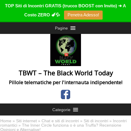
TOP Siti di Incontri GRATIS (trucco BOOST con Invito) ➜ A
Costo ZERO 🍆💦
Penetra Adesso!
Pagine
TBWT – The Black World Today
Pillole telematiche per l'internauta indipendente!
Categorie
Home
»
Siti internet
»
Chat e siti di incontri
»
Siti di incontri
»
Incontri
romantici
» The Inner Circle funziona o è una Truffa? Recensione
Opinioni e Alternative!