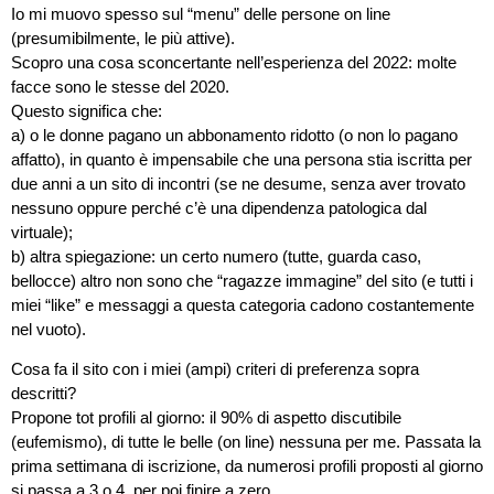
Io mi muovo spesso sul “menu” delle persone on line
(presumibilmente, le più attive).
Scopro una cosa sconcertante nell’esperienza del 2022: molte
facce sono le stesse del 2020.
Questo significa che:
a) o le donne pagano un abbonamento ridotto (o non lo pagano
affatto), in quanto è impensabile che una persona stia iscritta per
due anni a un sito di incontri (se ne desume, senza aver trovato
nessuno oppure perché c’è una dipendenza patologica dal
virtuale);
b) altra spiegazione: un certo numero (tutte, guarda caso,
bellocce) altro non sono che “ragazze immagine” del sito (e tutti i
miei “like” e messaggi a questa categoria cadono costantemente
nel vuoto).
Cosa fa il sito con i miei (ampi) criteri di preferenza sopra
descritti?
Propone tot profili al giorno: il 90% di aspetto discutibile
(eufemismo), di tutte le belle (on line) nessuna per me. Passata la
prima settimana di iscrizione, da numerosi profili proposti al giorno
si passa a 3 o 4, per poi finire a zero.