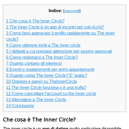
Indice:
[
nascondi
]
1
Che cosa è The Inner Circle?
2
The Inner Circle è un app di incontri per soli ricchi?
3
Come farsi approvare il profilo rapidamente su The inner
circle?
4
Come ottenere inviti a The inner circle
5
I dettagli a cui prestare attenzione per essere approvati
6
Come registrarsi a The Inner Circle?
7
Quanto contano gli interessi
8
Eventi e suggerimenti per primi appuntamenti
9
Quanto costa The Inner Circle? E' gratis?
10
Opinioni e pareri su TheInnerCircle
11
The Inner Circle funziona o è una truffa?
12
Come cancellare l'account su the Inner circle
13
Alternative a The Inner Circle
14
Conclusioni
Che cosa è The Inner Circle?
The inner circle è un
app di dating
molto particolare disponibile