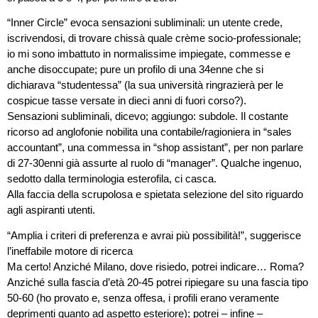
“Inner Circle” evoca sensazioni subliminali: un utente crede,
iscrivendosi, di trovare chissà quale crème socio-professionale;
io mi sono imbattuto in normalissime impiegate, commesse e
anche disoccupate; pure un profilo di una 34enne che si
dichiarava “studentessa” (la sua università ringrazierà per le
cospicue tasse versate in dieci anni di fuori corso?).
Sensazioni subliminali, dicevo; aggiungo: subdole. Il costante
ricorso ad anglofonie nobilita una contabile/ragioniera in “sales
accountant”, una commessa in “shop assistant”, per non parlare
di 27-30enni già assurte al ruolo di “manager”. Qualche ingenuo,
sedotto dalla terminologia esterofila, ci casca.
Alla faccia della scrupolosa e spietata selezione del sito riguardo
agli aspiranti utenti.
“Amplia i criteri di preferenza e avrai più possibilità!”, suggerisce
l’ineffabile motore di ricerca
Ma certo! Anziché Milano, dove risiedo, potrei indicare… Roma?
Anziché sulla fascia d’età 20-45 potrei ripiegare su una fascia tipo
50-60 (ho provato e, senza offesa, i profili erano veramente
deprimenti quanto ad aspetto esteriore); potrei – infine –